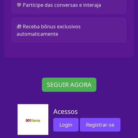
💬 Participe das conversas e interaja
🎁 Receba bônus exclusivos
automaticamente
SEGUIR AGORA
Acessos
Login
Registrar-se