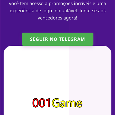
você tem acesso a promoções incríveis e uma
experiência de jogo inigualável. Junte-se aos
vencedores agora!
SEGUIR NO TELEGRAM