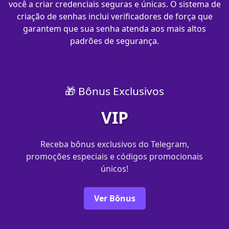
você a criar credenciais seguras e únicas. O sistema de
criação de senhas inclui verificadores de força que
garantem que sua senha atenda aos mais altos
padrões de segurança.
🎁 Bônus Exclusivos
VIP
Receba bônus exclusivos do Telegram,
promoções especiais e códigos promocionais
únicos!
Ver Bônus