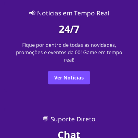
📢 Notícias em Tempo Real
24/7
Fique por dentro de todas as novidades,
promoções e eventos da 001Game em tempo
real!
Ver Notícias
💬 Suporte Direto
Chat