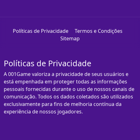
Políticas de Privacidade
Termos e Condições
Sitemap
Políticas de Privacidade
A 001Game valoriza a privacidade de seus usuários e
está empenhada em proteger todas as informações
pessoais fornecidas durante o uso de nossos canais de
comunicação. Todos os dados coletados são utilizados
exclusivamente para fins de melhoria contínua da
experiência de nossos jogadores.