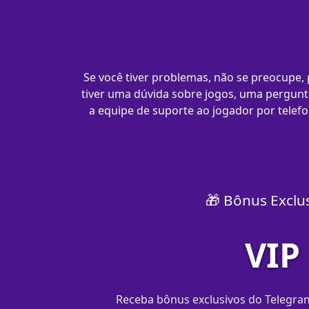
Se você tiver problemas, não se preocupe, 
tiver uma dúvida sobre jogos, uma pergun
a equipe de suporte ao jogador por telef
🎁 Bônus Exclu
VIP
Receba bônus exclusivos do Telegra