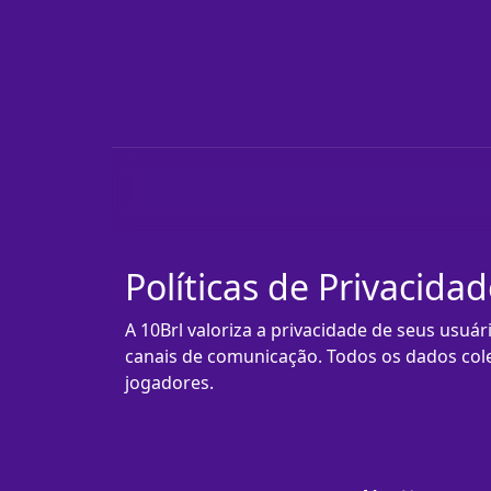
Políticas de Privacida
A 10Brl valoriza a privacidade de seus usu
canais de comunicação. Todos os dados cole
jogadores.