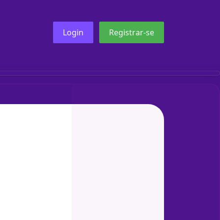
Login
Registrar-se