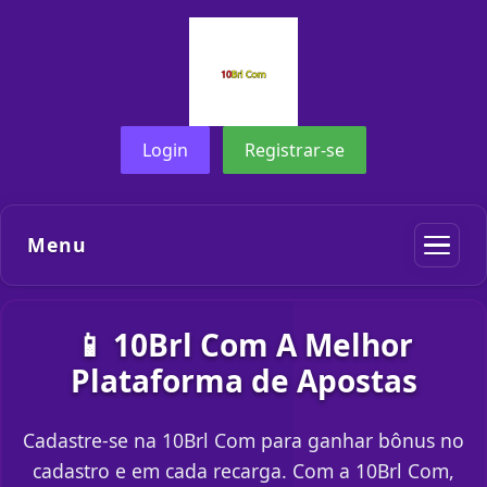
Login
Registrar-se
Menu
📱 10Brl Com A Melhor
Plataforma de Apostas
Cadastre-se na 10Brl Com para ganhar bônus no
cadastro e em cada recarga. Com a 10Brl Com,