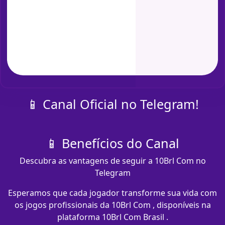
📱 Canal Oficial no Telegram!
📱 Benefícios do Canal
Descubra as vantagens de seguir a 10Brl Com no
Telegram
Esperamos que cada jogador transforme sua vida com
os jogos profissionais da 10Brl Com , disponíveis na
plataforma 10Brl Com Brasil .