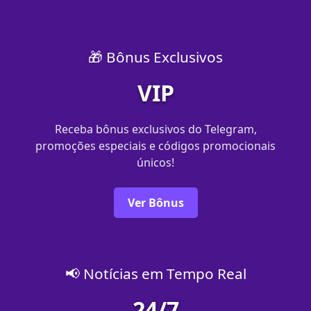
🎁 Bônus Exclusivos
VIP
Receba bônus exclusivos do Telegram,
promoções especiais e códigos promocionais
únicos!
Ver Bônus
📢 Notícias em Tempo Real
24/7