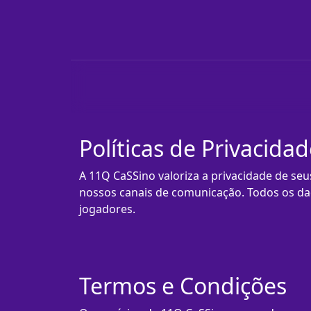
Políticas de Privacida
A 11Q CaSSino valoriza a privacidade de se
nossos canais de comunicação. Todos os dad
jogadores.
Termos e Condições