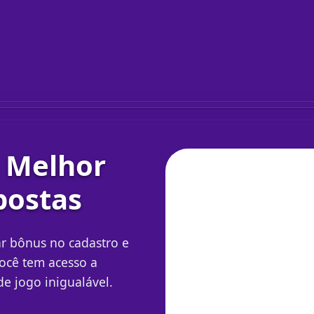
A Melhor
postas
r bônus no cadastro e
ocê tem acesso a
e jogo inigualável.