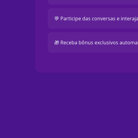
💬 Participe das conversas e interaj
🎁 Receba bônus exclusivos autom