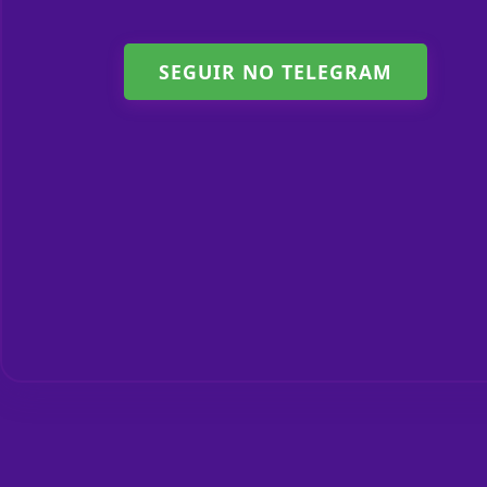
SEGUIR NO TELEGRAM