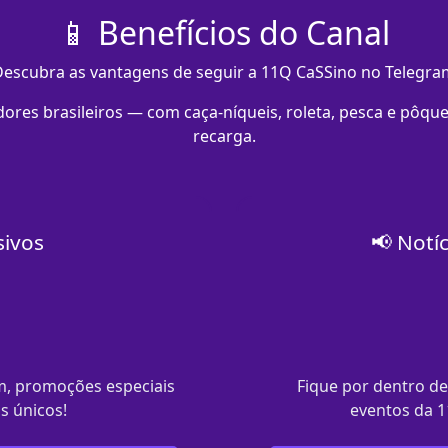
📱 Benefícios do Canal
Descubra as vantagens de seguir a 11Q CaSSino no Telegra
ores brasileiros — com caça-níqueis, roleta, pesca e pôqu
recarga.
sivos
📢 Notí
m, promoções especiais
Fique por dentro d
s únicos!
eventos da 1