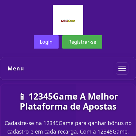
Login
Registrar-se
Menu
📱 12345Game A Melhor
Plataforma de Apostas
Cadastre-se na 12345Game para ganhar bônus no
cadastro e em cada recarga. Com a 12345Game,