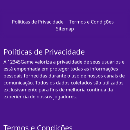
Políticas de Privacidade
Termos e Condições
Sitemap
Políticas de Privacidade
A 12345Game valoriza a privacidade de seus usuários e
está empenhada em proteger todas as informações
pessoais fornecidas durante o uso de nossos canais de
comunicação. Todos os dados coletados são utilizados
exclusivamente para fins de melhoria contínua da
experiência de nossos jogadores.
Termos e Condições