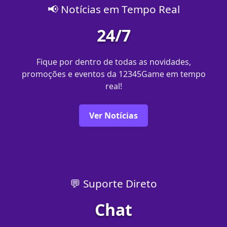
📢 Notícias em Tempo Real
24/7
Fique por dentro de todas as novidades,
promoções e eventos da 12345Game em tempo
real!
Ver Notícias
💬 Suporte Direto
Chat