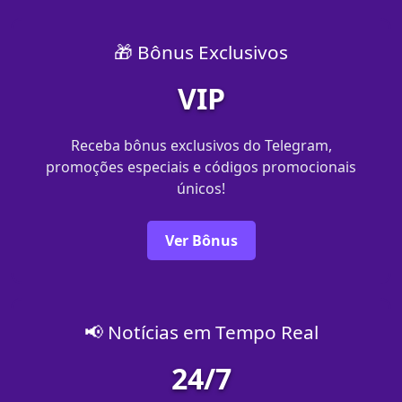
🎁 Bônus Exclusivos
VIP
Receba bônus exclusivos do Telegram,
promoções especiais e códigos promocionais
únicos!
Ver Bônus
📢 Notícias em Tempo Real
24/7