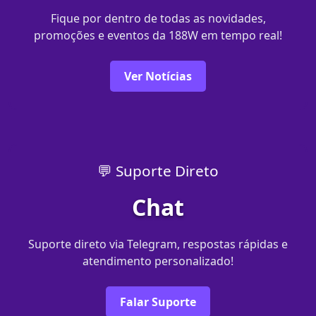
Fique por dentro de todas as novidades,
promoções e eventos da 188W em tempo real!
Ver Notícias
💬 Suporte Direto
Chat
Suporte direto via Telegram, respostas rápidas e
atendimento personalizado!
Falar Suporte