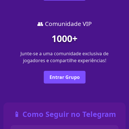
👥 Comunidade VIP
1000+
Junte-se a uma comunidade exclusiva de
jogadores e compartilhe experiências!
Entrar Grupo
📱 Como Seguir no Telegram