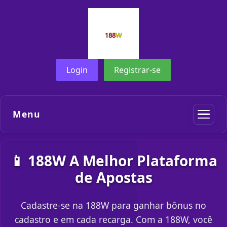
Login
Registrar-se
Menu
📱 188W A Melhor Plataforma
de Apostas
Cadastre-se na 188W para ganhar bônus no
cadastro e em cada recarga. Com a 188W, você