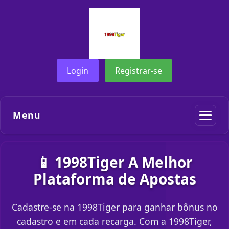
Login
Registrar-se
Menu
📱 1998Tiger A Melhor
Plataforma de Apostas
Cadastre-se na 1998Tiger para ganhar bônus no
cadastro e em cada recarga. Com a 1998Tiger,