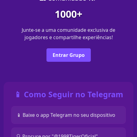
1000+
Junte-se a uma comunidade exclusiva de
jogadores e compartilhe experiências!
Entrar Grupo
📱 Como Seguir no Telegram
📱 Baixe o app Telegram no seu dispositivo
🔍 Procure por "@1998TigerOficial"