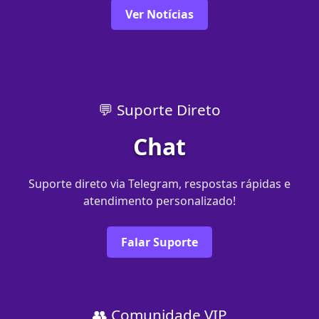
Ver Notícias
💬 Suporte Direto
Chat
Suporte direto via Telegram, respostas rápidas e
atendimento personalizado!
Falar Suporte
👥 Comunidade VIP