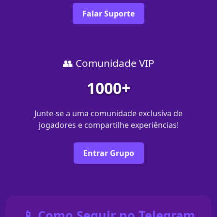
Falar Suporte
👥 Comunidade VIP
1000+
Junte-se a uma comunidade exclusiva de
jogadores e compartilhe experiências!
Entrar Grupo
📱 Como Seguir no Telegram