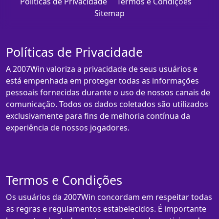
Políticas de Privacidade
Termos e Condições
Sitemap
Políticas de Privacidade
A 2007Win valoriza a privacidade de seus usuários e
está empenhada em proteger todas as informações
pessoais fornecidas durante o uso de nossos canais de
comunicação. Todos os dados coletados são utilizados
exclusivamente para fins de melhoria contínua da
experiência de nossos jogadores.
Termos e Condições
Os usuários da 2007Win concordam em respeitar todas
as regras e regulamentos estabelecidos. É importante