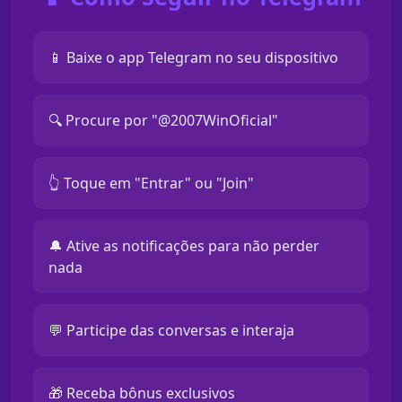
📱 Baixe o app Telegram no seu dispositivo
🔍 Procure por "@2007WinOficial"
👆 Toque em "Entrar" ou "Join"
🔔 Ative as notificações para não perder
nada
💬 Participe das conversas e interaja
🎁 Receba bônus exclusivos