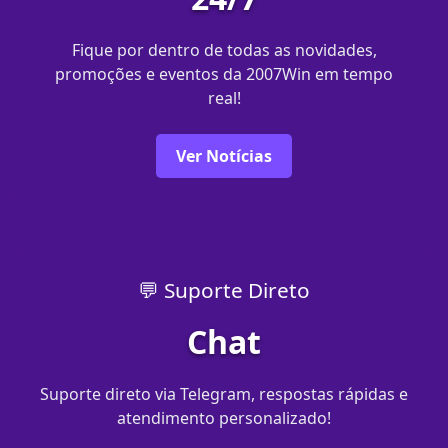
Fique por dentro de todas as novidades,
promoções e eventos da 2007Win em tempo
real!
Ver Notícias
💬 Suporte Direto
Chat
Suporte direto via Telegram, respostas rápidas e
atendimento personalizado!