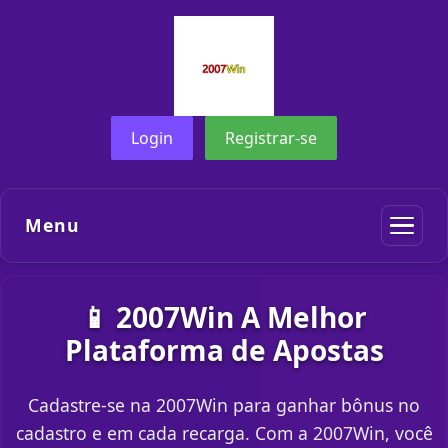
Login
Registrar-se
Menu
📱 2007Win A Melhor
Plataforma de Apostas
Cadastre-se na 2007Win para ganhar bônus no
cadastro e em cada recarga. Com a 2007Win, você