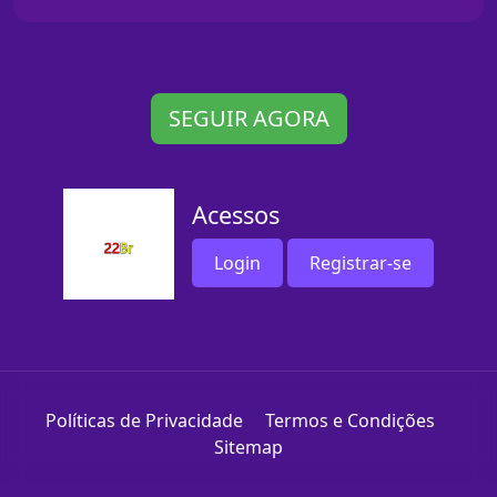
SEGUIR AGORA
Acessos
Login
Registrar-se
Políticas de Privacidade
Termos e Condições
Sitemap