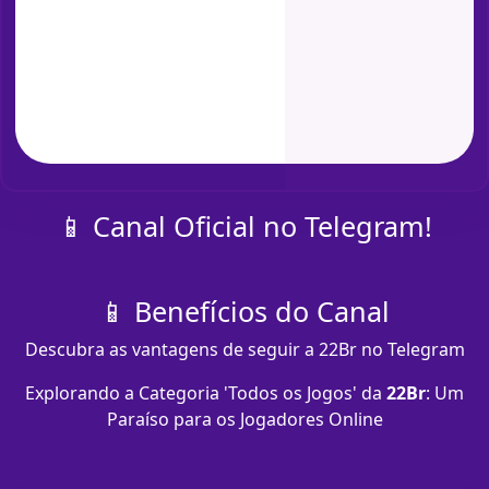
📱 Canal Oficial no Telegram!
📱 Benefícios do Canal
Descubra as vantagens de seguir a 22Br no Telegram
Explorando a Categoria 'Todos os Jogos' da
22Br
: Um
Paraíso para os Jogadores Online