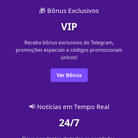
🎁 Bônus Exclusivos
VIP
Receba bônus exclusivos do Telegram,
promoções especiais e códigos promocionais
únicos!
Ver Bônus
📢 Notícias em Tempo Real
24/7