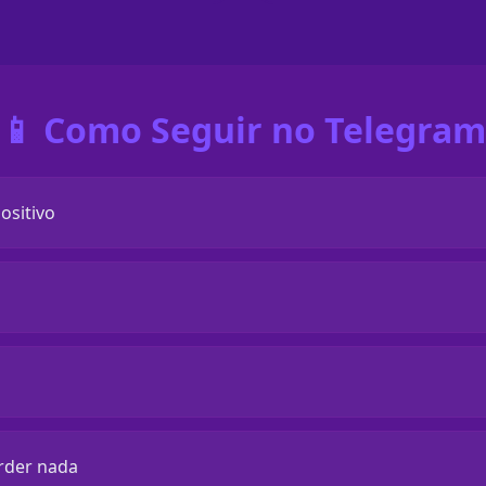
📱 Como Seguir no Telegram
ositivo
erder nada