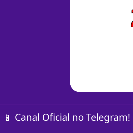
📱 Canal Oficial no Telegram!