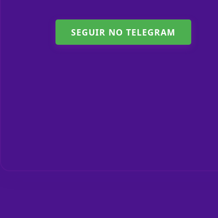
SEGUIR NO TELEGRAM