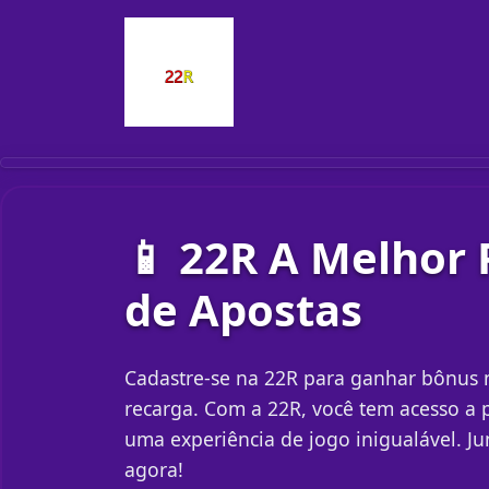
📱 22R A Melhor
de Apostas
Cadastre-se na 22R para ganhar bônus 
recarga. Com a 22R, você tem acesso a 
uma experiência de jogo inigualável. J
agora!