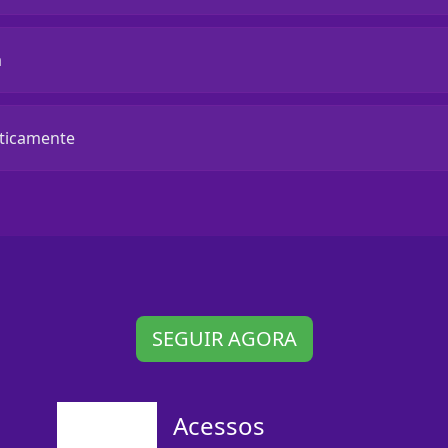
a
aticamente
SEGUIR AGORA
Acessos