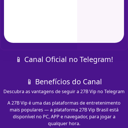
📱 Canal Oficial no Telegram!
📱 Benefícios do Canal
Descubra as vantagens de seguir a 27B Vip no Telegram
A 27B Vip é uma das plataformas de entretenimento
mais populares — a plataforma 27B Vip Brasil está
disponível no PC, APP e navegador, para jogar a
qualquer hora.