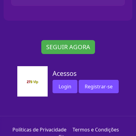
SEGUIR AGORA
Acessos
Login
Registrar-se
Políticas de Privacidade
Termos e Condições