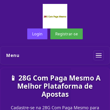
Login
Registrar-se
Menu
📱 28G Com Paga Mesmo A
Melhor Plataforma de
Apostas
Cadastre-se na 28G Com Paga Mesmo para