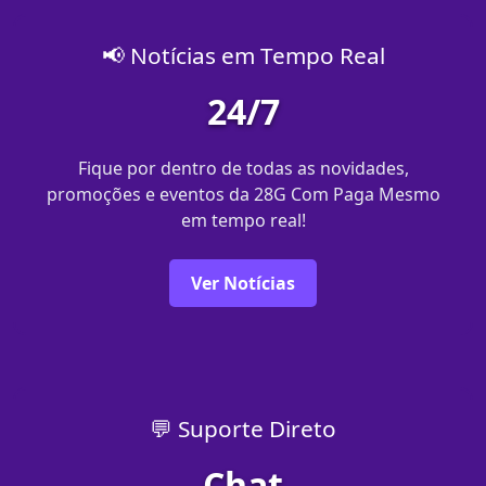
📢 Notícias em Tempo Real
24/7
Fique por dentro de todas as novidades,
promoções e eventos da 28G Com Paga Mesmo
em tempo real!
Ver Notícias
💬 Suporte Direto
Chat