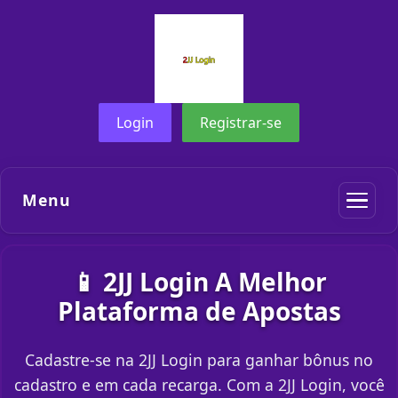
Login
Registrar-se
Menu
📱 2JJ Login A Melhor
Plataforma de Apostas
Cadastre-se na 2JJ Login para ganhar bônus no
cadastro e em cada recarga. Com a 2JJ Login, você