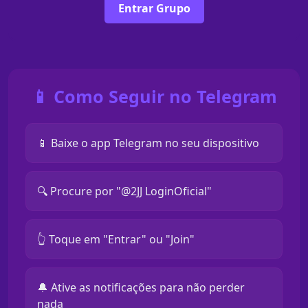
Entrar Grupo
📱 Como Seguir no Telegram
📱 Baixe o app Telegram no seu dispositivo
🔍 Procure por "@2JJ LoginOficial"
👆 Toque em "Entrar" ou "Join"
🔔 Ative as notificações para não perder
nada