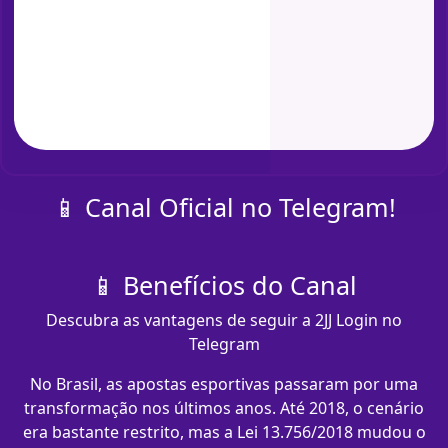
📱 Canal Oficial no Telegram!
📱 Benefícios do Canal
Descubra as vantagens de seguir a 2JJ Login no
Telegram
No Brasil, as apostas esportivas passaram por uma
transformação nos últimos anos. Até 2018, o cenário
era bastante restrito, mas a Lei 13.756/2018 mudou o