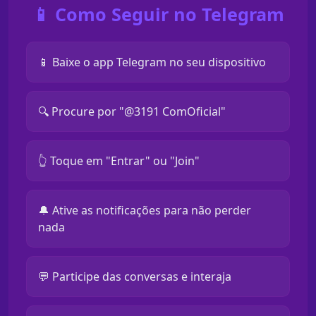
📱 Como Seguir no Telegram
📱 Baixe o app Telegram no seu dispositivo
🔍 Procure por "@3191 ComOficial"
👆 Toque em "Entrar" ou "Join"
🔔 Ative as notificações para não perder
nada
💬 Participe das conversas e interaja