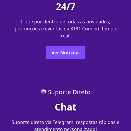
24/7
Fique por dentro de todas as novidades,
promoções e eventos da 3191 Com em tempo
real!
Ver Notícias
💬 Suporte Direto
Chat
Suporte direto via Telegram, respostas rápidas e
atendimento personalizado!