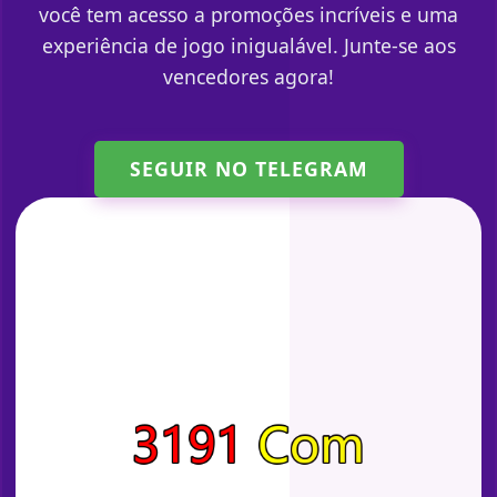
você tem acesso a promoções incríveis e uma
experiência de jogo inigualável. Junte-se aos
vencedores agora!
SEGUIR NO TELEGRAM