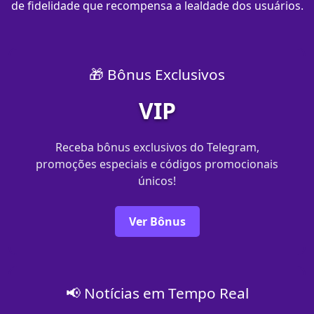
de fidelidade que recompensa a lealdade dos usuários.
🎁 Bônus Exclusivos
VIP
Receba bônus exclusivos do Telegram,
promoções especiais e códigos promocionais
únicos!
Ver Bônus
📢 Notícias em Tempo Real