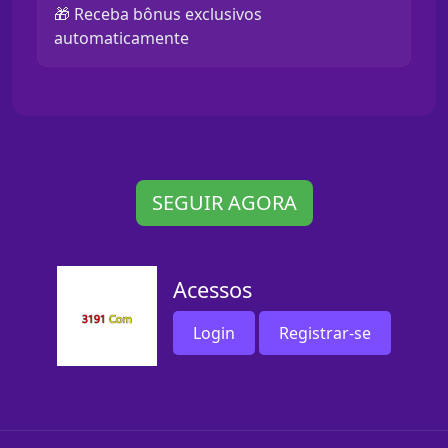
🎁 Receba bônus exclusivos
automaticamente
SEGUIR AGORA
Acessos
Login
Registrar-se