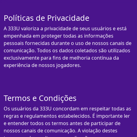
Políticas de Privacidade
A 333U valoriza a privacidade de seus usuários e está
empenhada em proteger todas as informações
pessoais fornecidas durante o uso de nossos canais de
comunicação. Todos os dados coletados são utilizados
exclusivamente para fins de melhoria contínua da
experiência de nossos jogadores.
Termos e Condições
Os usuários da 333U concordam em respeitar todas as
regras e regulamentos estabelecidos. É importante ler
e entender todos os termos antes de participar de
nossos canais de comunicação. A violação destes