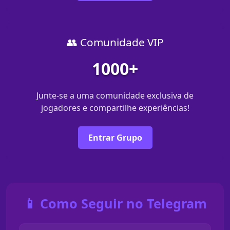
👥 Comunidade VIP
1000+
Junte-se a uma comunidade exclusiva de
jogadores e compartilhe experiências!
Entrar Grupo
📱 Como Seguir no Telegram