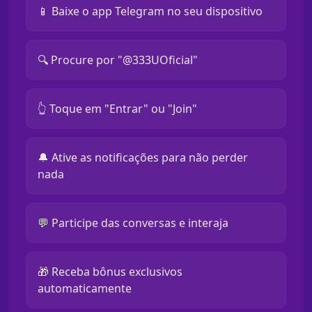
📱 Baixe o app Telegram no seu dispositivo
🔍 Procure por "@333UOficial"
👆 Toque em "Entrar" ou "Join"
🔔 Ative as notificações para não perder
nada
💬 Participe das conversas e interaja
🎁 Receba bônus exclusivos
automaticamente