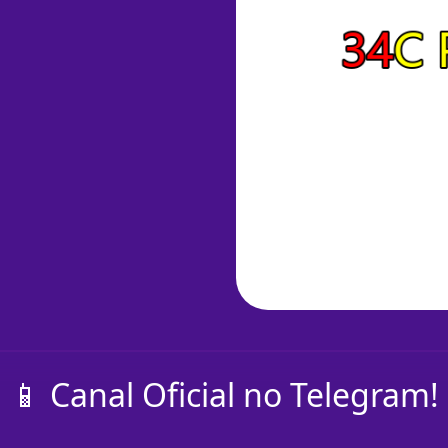
📱 Canal Oficial no Telegram!