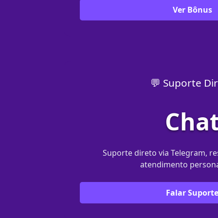
Ver Bônus
💬 Suporte Di
Cha
Suporte direto via Telegram, r
atendimento persona
Falar Suport