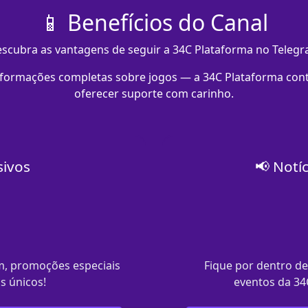
📱 Benefícios do Canal
scubra as vantagens de seguir a 34C Plataforma no Teleg
informações completas sobre jogos — a 34C Plataforma con
oferecer suporte com carinho.
sivos
📢 Notí
m, promoções especiais
Fique por dentro d
s únicos!
eventos da 34