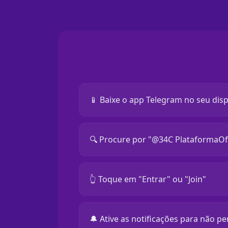
📱 Baixe o app Telegram no seu disp
🔍 Procure por "@34C PlataformaOfi
👆 Toque em "Entrar" ou "Join"
🔔 Ative as notificações para não p