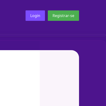
Login
Registrar-se