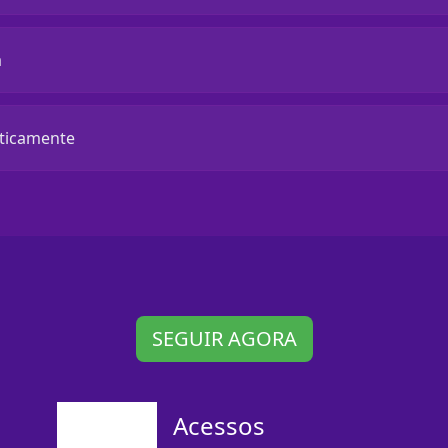
a
aticamente
SEGUIR AGORA
Acessos