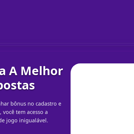
ma A Melhor
postas
nhar bônus no cadastro e
, você tem acesso a
e jogo inigualável.