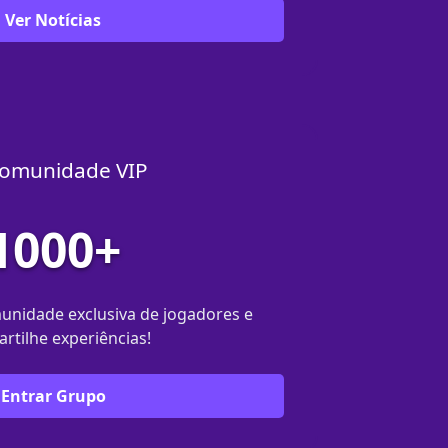
Ver Notícias
Comunidade VIP
1000+
unidade exclusiva de jogadores e
rtilhe experiências!
Entrar Grupo