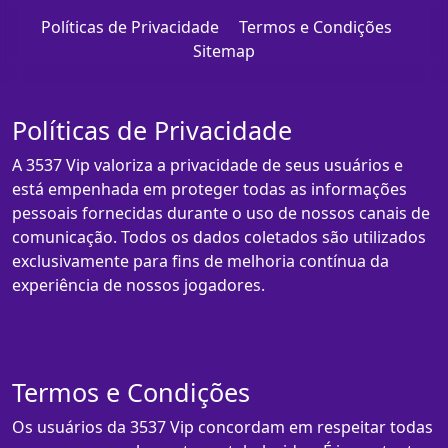
Políticas de Privacidade
Termos e Condições
Sitemap
Políticas de Privacidade
A 3537 Vip valoriza a privacidade de seus usuários e
está empenhada em proteger todas as informações
pessoais fornecidas durante o uso de nossos canais de
comunicação. Todos os dados coletados são utilizados
exclusivamente para fins de melhoria contínua da
experiência de nossos jogadores.
Termos e Condições
Os usuários da 3537 Vip concordam em respeitar todas