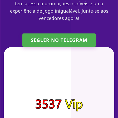
tem acesso a promoções incríveis e uma
experiência de jogo inigualável. Junte-se aos
vencedores agora!
SEGUIR NO TELEGRAM