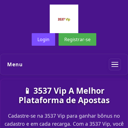
Login
Registrar-se
Menu
📱 3537 Vip A Melhor
Plataforma de Apostas
Cadastre-se na 3537 Vip para ganhar bônus no
cadastro e em cada recarga. Com a 3537 Vip, você