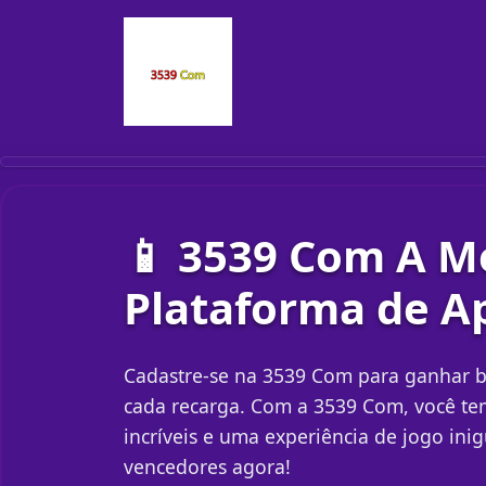
📱 3539 Com A M
Plataforma de A
Cadastre-se na 3539 Com para ganhar 
cada recarga. Com a 3539 Com, você t
incríveis e uma experiência de jogo inig
vencedores agora!