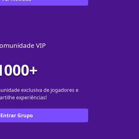
Comunidade VIP
1000+
unidade exclusiva de jogadores e
rtilhe experiências!
Entrar Grupo