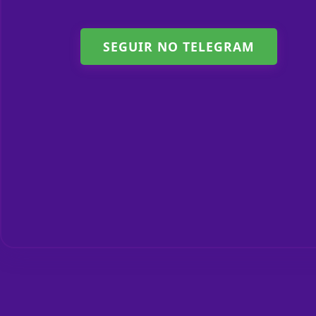
SEGUIR NO TELEGRAM