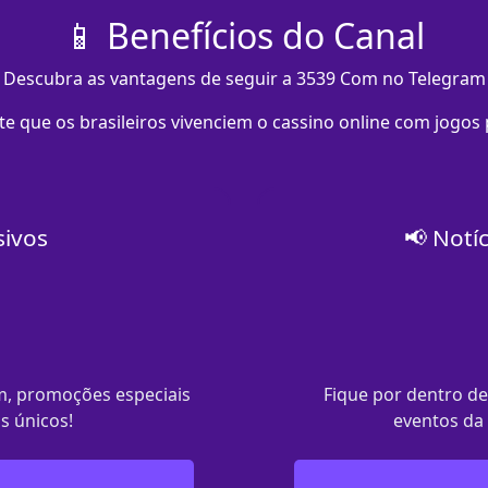
📱 Benefícios do Canal
Descubra as vantagens de seguir a 3539 Com no Telegram
e que os brasileiros vivenciem o cassino online com jogos
sivos
📢 Notí
m, promoções especiais
Fique por dentro d
s únicos!
eventos da