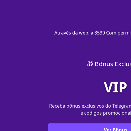
Através da web, a 3539 Com permit
🎁 Bônus Exclu
VIP
Receba bônus exclusivos do Telegra
e códigos promocionai
Ver Bônus