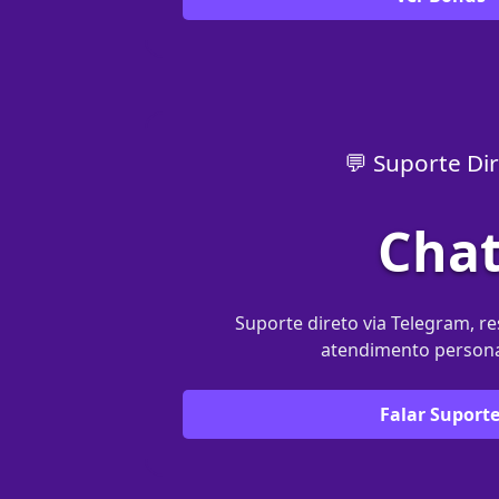
💬 Suporte Di
Cha
Suporte direto via Telegram, r
atendimento persona
Falar Suport