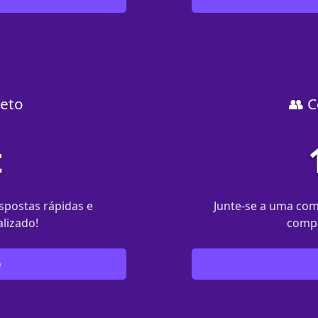
reto
👥 
t
espostas rápidas e
Junte-se a uma com
lizado!
compa
e