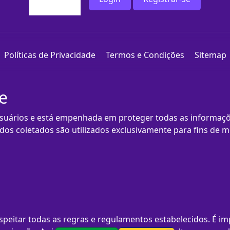
Políticas de Privacidade
Termos e Condições
Sitemap
de
 usuários e está empenhada em proteger todas as informaçõ
os coletados são utilizados exclusivamente para fins de m
eitar todas as regras e regulamentos estabelecidos. É im