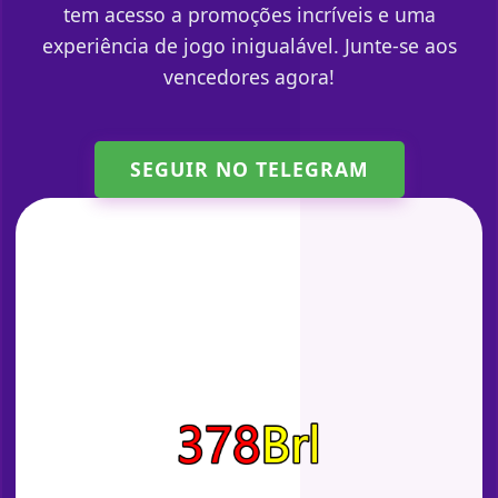
tem acesso a promoções incríveis e uma
experiência de jogo inigualável. Junte-se aos
vencedores agora!
SEGUIR NO TELEGRAM