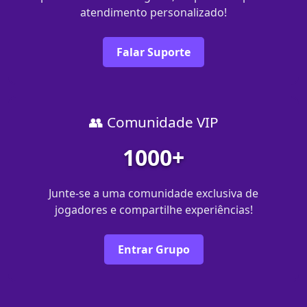
atendimento personalizado!
Falar Suporte
👥 Comunidade VIP
1000+
Junte-se a uma comunidade exclusiva de
jogadores e compartilhe experiências!
Entrar Grupo