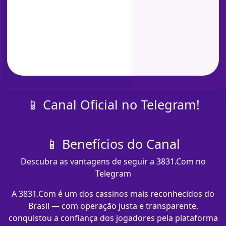
📱 Canal Oficial no Telegram!
📱 Benefícios do Canal
Descubra as vantagens de seguir a 3831.Com no
Telegram
A 3831.Com é um dos cassinos mais reconhecidos do
Brasil — com operação justa e transparente,
conquistou a confiança dos jogadores pela plataforma