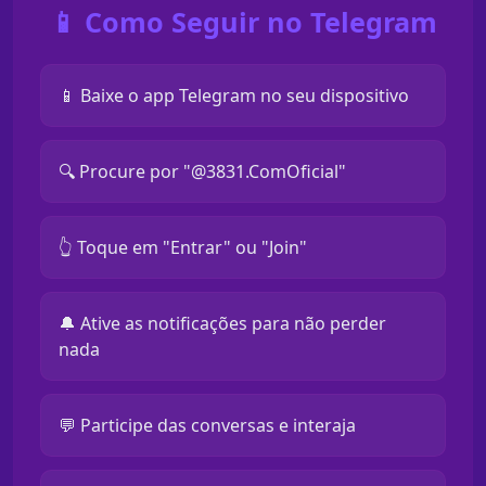
📱 Como Seguir no Telegram
📱 Baixe o app Telegram no seu dispositivo
🔍 Procure por "@3831.ComOficial"
👆 Toque em "Entrar" ou "Join"
🔔 Ative as notificações para não perder
nada
💬 Participe das conversas e interaja