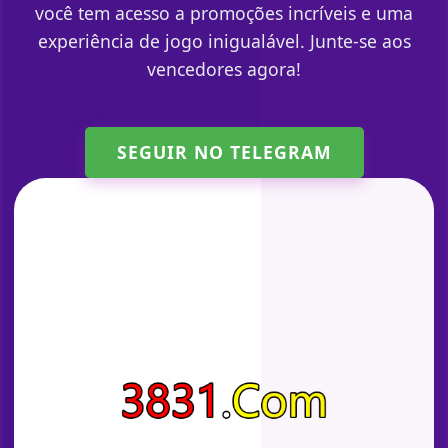
você tem acesso a promoções incríveis e uma
experiência de jogo inigualável. Junte-se aos
vencedores agora!
SEGUIR NO TELEGRAM