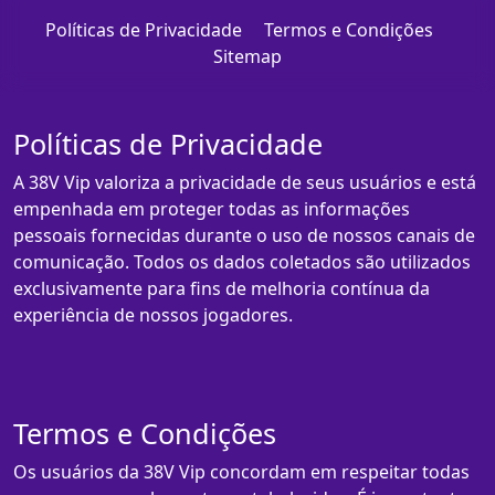
Políticas de Privacidade
Termos e Condições
Sitemap
Políticas de Privacidade
A 38V Vip valoriza a privacidade de seus usuários e está
empenhada em proteger todas as informações
pessoais fornecidas durante o uso de nossos canais de
comunicação. Todos os dados coletados são utilizados
exclusivamente para fins de melhoria contínua da
experiência de nossos jogadores.
Termos e Condições
Os usuários da 38V Vip concordam em respeitar todas