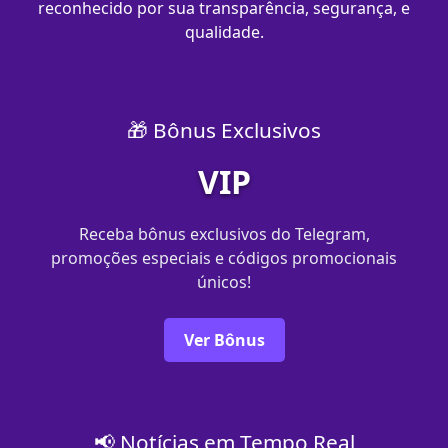
reconhecido por sua transparência, segurança, e
qualidade.
🎁 Bônus Exclusivos
VIP
Receba bônus exclusivos do Telegram,
promoções especiais e códigos promocionais
únicos!
Ver Bônus
📢 Notícias em Tempo Real