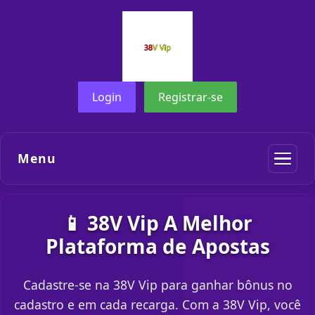
Login
Registrar-se
Menu
📱 38V Vip A Melhor
Plataforma de Apostas
Cadastre-se na 38V Vip para ganhar bônus no
cadastro e em cada recarga. Com a 38V Vip, você