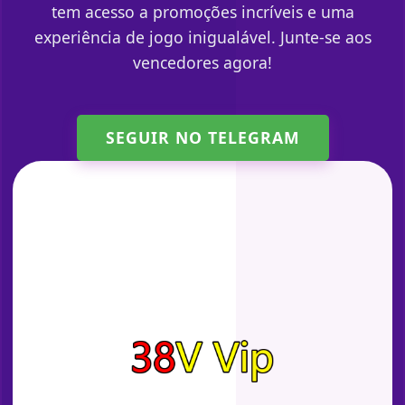
tem acesso a promoções incríveis e uma
experiência de jogo inigualável. Junte-se aos
vencedores agora!
SEGUIR NO TELEGRAM