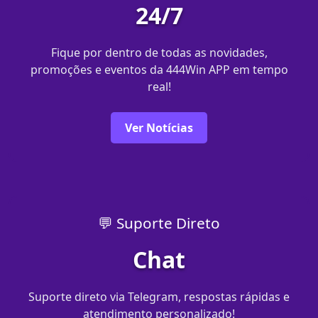
24/7
Fique por dentro de todas as novidades,
promoções e eventos da 444Win APP em tempo
real!
Ver Notícias
💬 Suporte Direto
Chat
Suporte direto via Telegram, respostas rápidas e
atendimento personalizado!