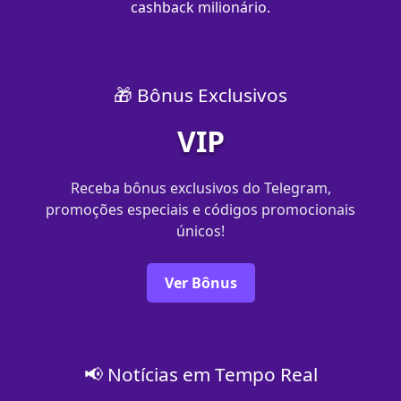
cashback milionário.
🎁 Bônus Exclusivos
VIP
Receba bônus exclusivos do Telegram,
promoções especiais e códigos promocionais
únicos!
Ver Bônus
📢 Notícias em Tempo Real