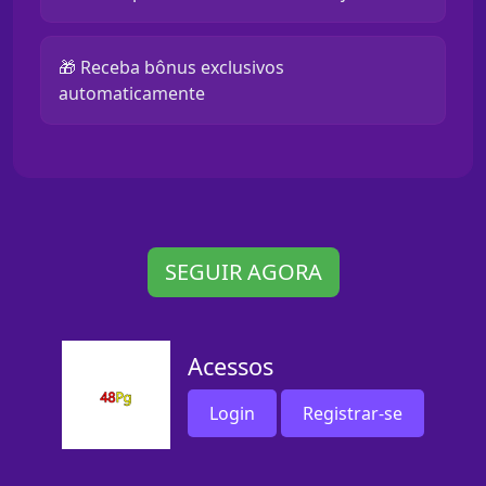
🎁 Receba bônus exclusivos
automaticamente
SEGUIR AGORA
Acessos
Login
Registrar-se