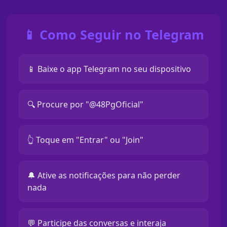
📱 Como Seguir no Telegram
📱 Baixe o app Telegram no seu dispositivo
🔍 Procure por "@48PgOficial"
👆 Toque em "Entrar" ou "Join"
🔔 Ative as notificações para não perder
nada
💬 Participe das conversas e interaja