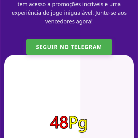
tem acesso a promoções incríveis e uma
experiência de jogo inigualável. Junte-se aos
vencedores agora!
SEGUIR NO TELEGRAM