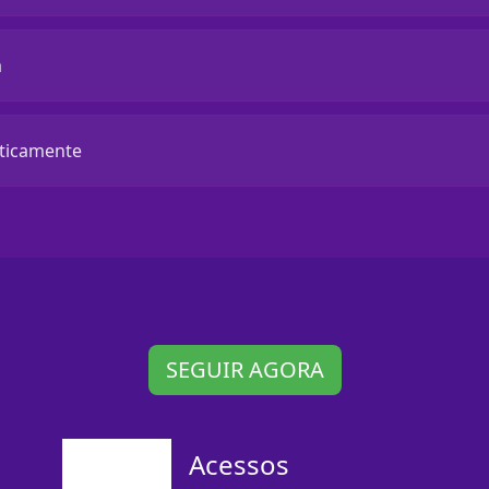
a
aticamente
SEGUIR AGORA
Acessos