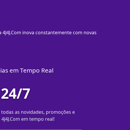
— a 4J4J.Com inova constantemente com novas
cias em Tempo Real
24/7
e todas as novidades, promoções e
 4J4J.Com em tempo real!