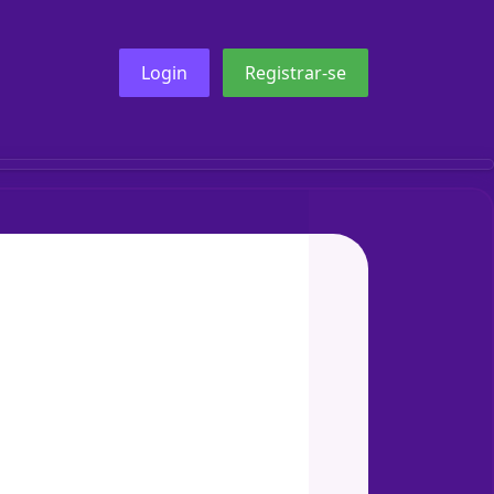
Login
Registrar-se