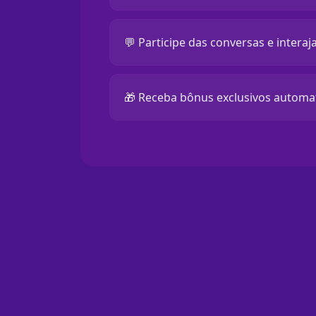
💬 Participe das conversas e interaj
🎁 Receba bônus exclusivos autom