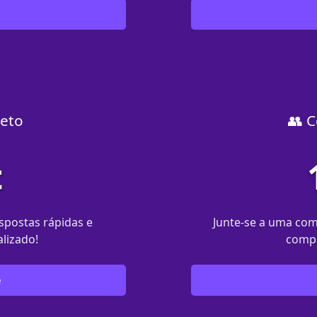
reto
👥 
t
espostas rápidas e
Junte-se a uma com
lizado!
compa
e