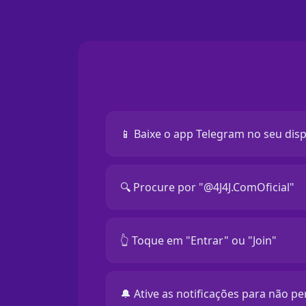
📱 Baixe o app Telegram no seu disp
🔍 Procure por "@4J4J.ComOficial"
👆 Toque em "Entrar" ou "Join"
🔔 Ative as notificações para não p