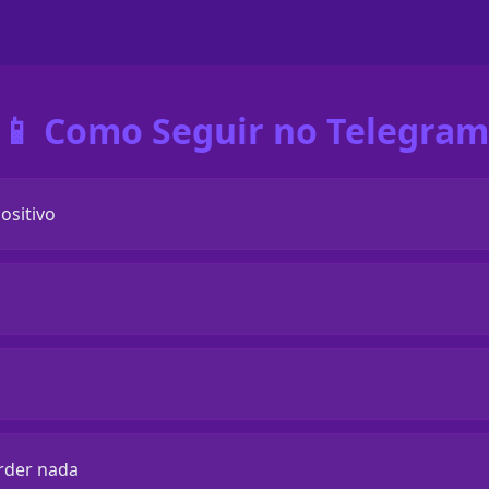
📱 Como Seguir no Telegram
ositivo
erder nada