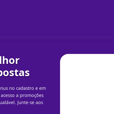
lhor
postas
ônus no cadastro e em
m acesso a promoções
ualável. Junte-se aos