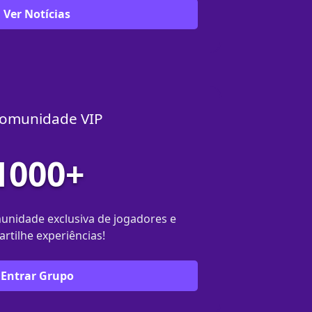
Ver Notícias
Comunidade VIP
1000+
unidade exclusiva de jogadores e
rtilhe experiências!
Entrar Grupo