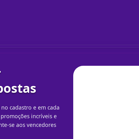
r
postas
 no cadastro e em cada
 promoções incríveis e
unte-se aos vencedores