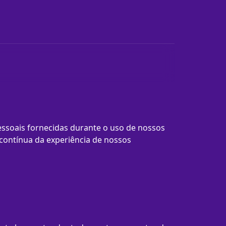
essoais fornecidas durante o uso de nossos
 contínua da experiência de nossos