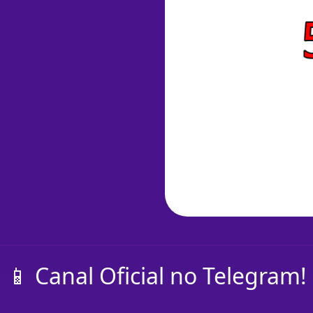
📱 Canal Oficial no Telegram!