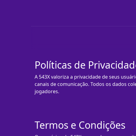
Políticas de Privacida
A 543X valoriza a privacidade de seus usuá
canais de comunicação. Todos os dados cole
jogadores.
Termos e Condições