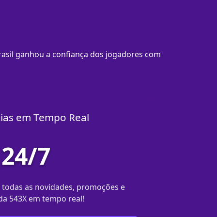
Brasil ganhou a confiança dos jogadores com
cias em Tempo Real
24/7
e todas as novidades, promoções e
da 543X em tempo real!