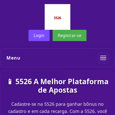
Login
Registrar-se
Menu
📱 5526 A Melhor Plataforma
de Apostas
Cadastre-se na 5526 para ganhar bônus no
cadastro e em cada recarga. Com a 5526, você