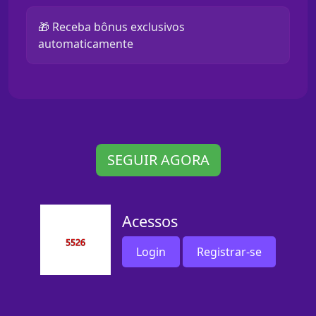
🎁 Receba bônus exclusivos
automaticamente
SEGUIR AGORA
Acessos
Login
Registrar-se