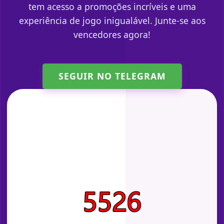
tem acesso a promoções incríveis e uma
experiência de jogo inigualável. Junte-se aos
vencedores agora!
SEGUIR NO TELEGRAM