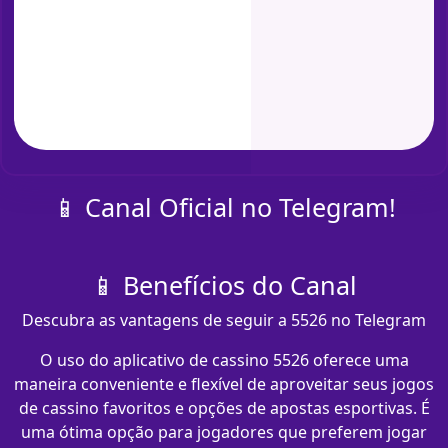
📱 Canal Oficial no Telegram!
📱 Benefícios do Canal
Descubra as vantagens de seguir a 5526 no Telegram
O uso do aplicativo de cassino 5526 oferece uma
maneira conveniente e flexível de aproveitar seus jogos
de cassino favoritos e opções de apostas esportivas. É
uma ótima opção para jogadores que preferem jogar