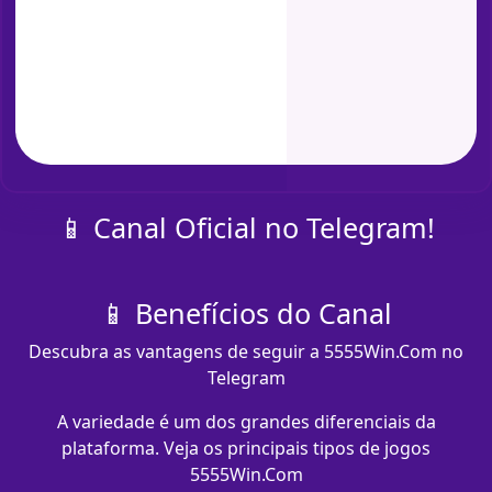
📱 Canal Oficial no Telegram!
📱 Benefícios do Canal
Descubra as vantagens de seguir a 5555Win.Com no
Telegram
A variedade é um dos grandes diferenciais da
plataforma. Veja os principais tipos de jogos
5555Win.Com