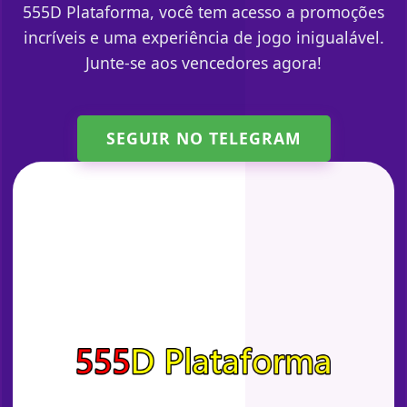
555D Plataforma, você tem acesso a promoções
incríveis e uma experiência de jogo inigualável.
Junte-se aos vencedores agora!
SEGUIR NO TELEGRAM