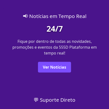
📢 Notícias em Tempo Real
24/7
Fique por dentro de todas as novidades,
promoções e eventos da 555D Plataforma em
tempo real!
Ver Notícias
💬 Suporte Direto