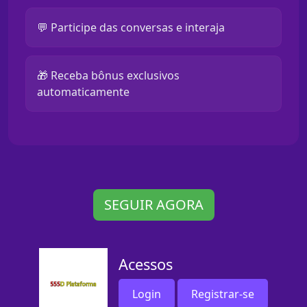
💬 Participe das conversas e interaja
🎁 Receba bônus exclusivos
automaticamente
SEGUIR AGORA
Acessos
Login
Registrar-se