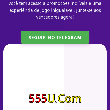
você tem acesso a promoções incríveis e uma
experiência de jogo inigualável. Junte-se aos
vencedores agora!
SEGUIR NO TELEGRAM