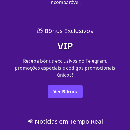
incomparável.
🎁 Bônus Exclusivos
VIP
Receba bônus exclusivos do Telegram,
promoções especiais e códigos promocionais
únicos!
Ver Bônus
📢 Notícias em Tempo Real