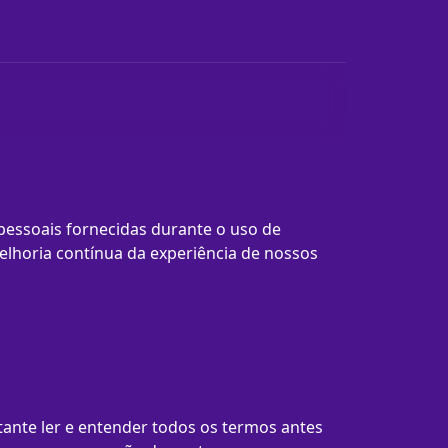
pessoais fornecidas durante o uso de
elhoria contínua da experiência de nossos
ante ler e entender todos os termos antes