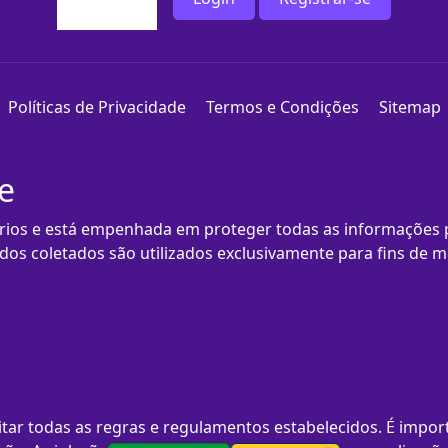
Políticas de Privacidade
Termos e Condições
Sitemap
de
uários e está empenhada em proteger todas as informações 
os coletados são utilizados exclusivamente para fins de m
ar todas as regras e regulamentos estabelecidos. É import