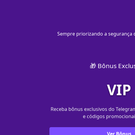
Sempre priorizando a segurança do
🎁 Bônus Exclu
VIP
Receba bônus exclusivos do Telegra
e códigos promocionai
Ver Bônus