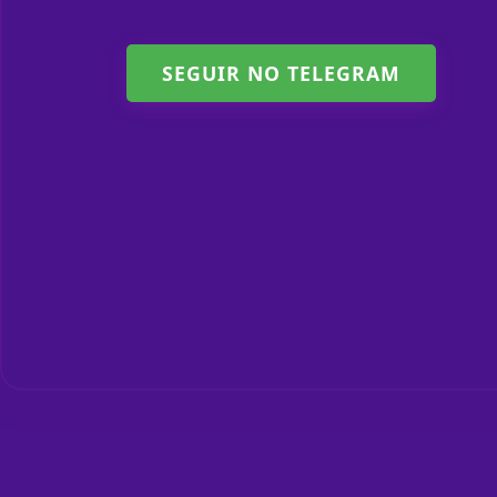
SEGUIR NO TELEGRAM