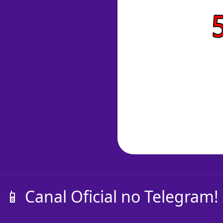
📱 Canal Oficial no Telegram!