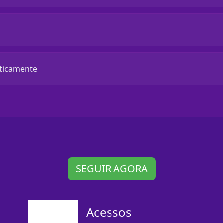
a
aticamente
SEGUIR AGORA
Acessos