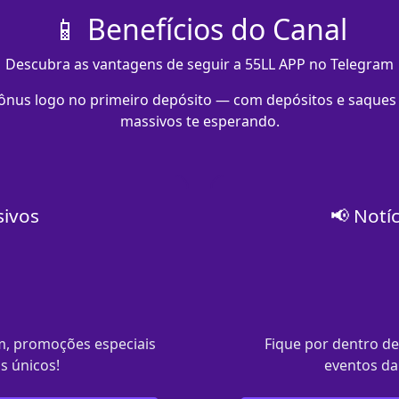
📱 Benefícios do Canal
Descubra as vantagens de seguir a 55LL APP no Telegram
nus logo no primeiro depósito — com depósitos e saques in
massivos te esperando.
sivos
📢 Notí
m, promoções especiais
Fique por dentro d
s únicos!
eventos da