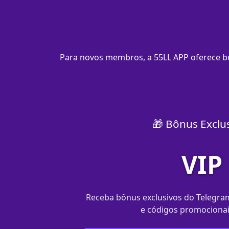
Para novos membros, a 55LL APP oferece bô
🎁 Bônus Exclu
VIP
Receba bônus exclusivos do Telegra
e códigos promocionai