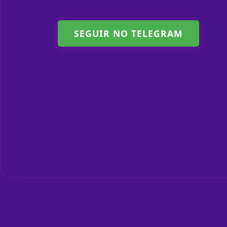
SEGUIR NO TELEGRAM