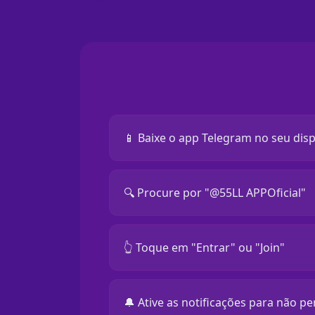
📱 Baixe o app Telegram no seu disp
🔍 Procure por "@55LL APPOficial"
👆 Toque em "Entrar" ou "Join"
🔔 Ative as notificações para não p