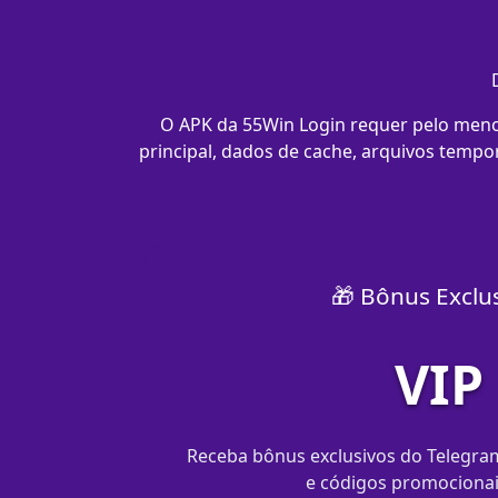
O APK da 55Win Login requer pelo menos
principal, dados de cache, arquivos temp
🎁 Bônus Exclu
VIP
Receba bônus exclusivos do Telegra
e códigos promocionai