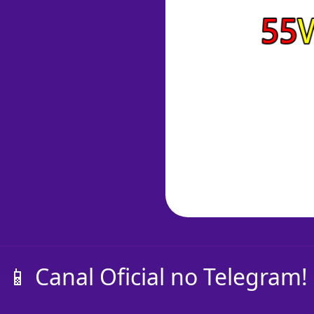
📱 Canal Oficial no Telegram!