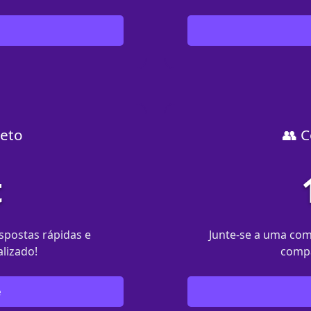
reto
👥 
t
espostas rápidas e
Junte-se a uma com
lizado!
compa
e