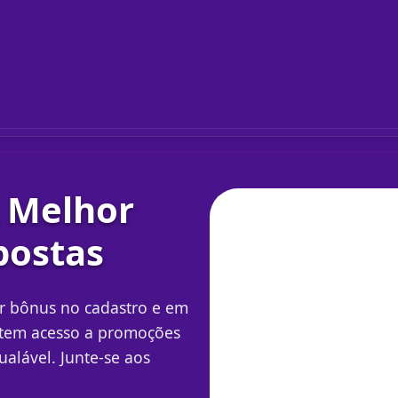
A Melhor
postas
r bônus no cadastro e em
 tem acesso a promoções
ualável. Junte-se aos