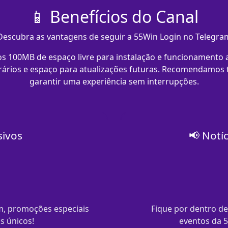
📱 Benefícios do Canal
Descubra as vantagens de seguir a 55Win Login no Telegra
 100MB de espaço livre para instalação e funcionamento ad
orários e espaço para atualizações futuras. Recomendamos 
garantir uma experiência sem interrupções.
sivos
📢 Notí
m, promoções especiais
Fique por dentro d
s únicos!
eventos da 