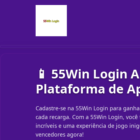
📱 55Win Login 
Plataforma de A
Cadastre-se na 55Win Login para ganha
cada recarga. Com a 55Win Login, você
incríveis e uma experiência de jogo inig
vencedores agora!