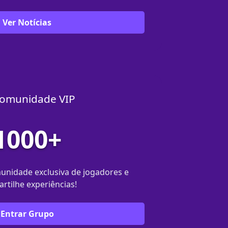
Ver Notícias
Comunidade VIP
1000+
unidade exclusiva de jogadores e
rtilhe experiências!
Entrar Grupo