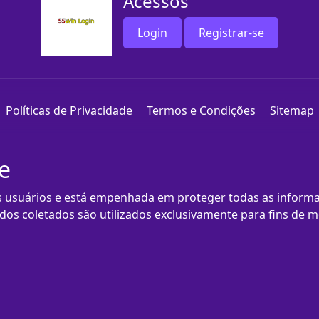
Acessos
Login
Registrar-se
Políticas de Privacidade
Termos e Condições
Sitemap
de
us usuários e está empenhada em proteger todas as inform
os coletados são utilizados exclusivamente para fins de m