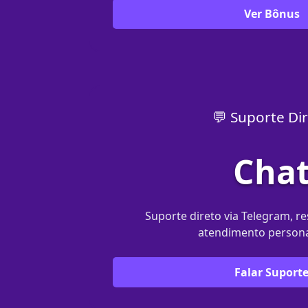
Ver Bônus
💬 Suporte Di
Cha
Suporte direto via Telegram, r
atendimento persona
Falar Suport