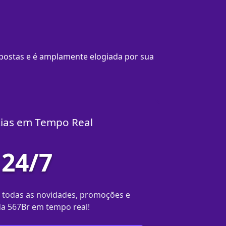
apostas e é amplamente elogiada por sua
cias em Tempo Real
24/7
e todas as novidades, promoções e
da 567Br em tempo real!