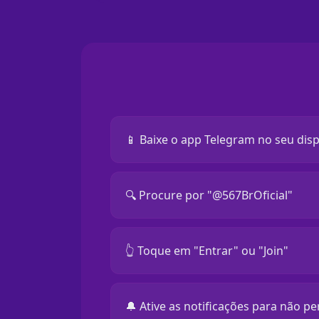
📱 Baixe o app Telegram no seu disp
🔍 Procure por "@567BrOficial"
👆 Toque em "Entrar" ou "Join"
🔔 Ative as notificações para não p