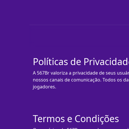
Políticas de Privacida
A 567Br valoriza a privacidade de seus usu
nossos canais de comunicação. Todos os dad
jogadores.
Termos e Condições