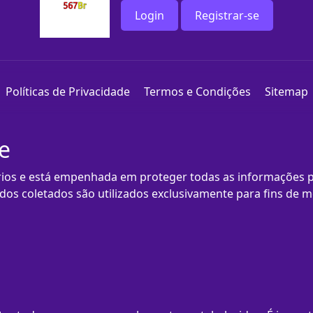
Login
Registrar-se
Políticas de Privacidade
Termos e Condições
Sitemap
de
ários e está empenhada em proteger todas as informações 
os coletados são utilizados exclusivamente para fins de m