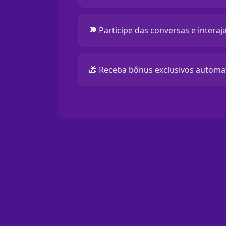
💬 Participe das conversas e interaj
🎁 Receba bônus exclusivos autom