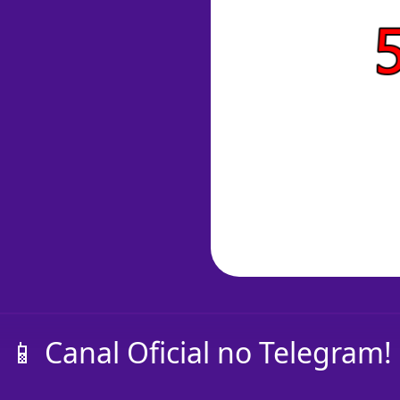
📱 Canal Oficial no Telegram!