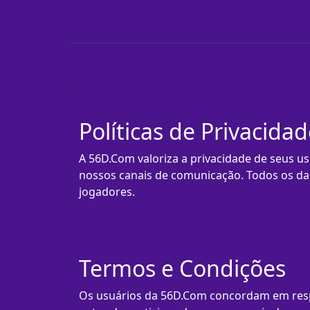
Políticas de Privacida
A 56D.Com valoriza a privacidade de seus 
nossos canais de comunicação. Todos os dad
jogadores.
Termos e Condições
Os usuários da 56D.Com concordam em respe