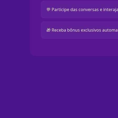
💬 Participe das conversas e interaj
🎁 Receba bônus exclusivos autom