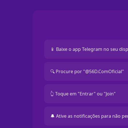
📱 Baixe o app Telegram no seu disp
🔍 Procure por "@56D.ComOficial"
👆 Toque em "Entrar" ou "Join"
🔔 Ative as notificações para não p