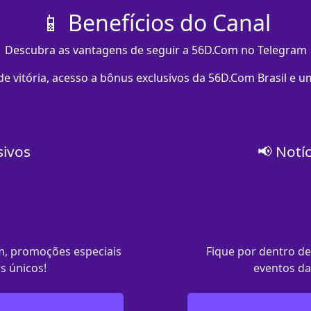
📱 Benefícios do Canal
Descubra as vantagens de seguir a 56D.Com no Telegram
de vitória, acesso a bônus exclusivos da 56D.Com Brasil e 
sivos
📢 Notí
m, promoções especiais
Fique por dentro d
s únicos!
eventos da