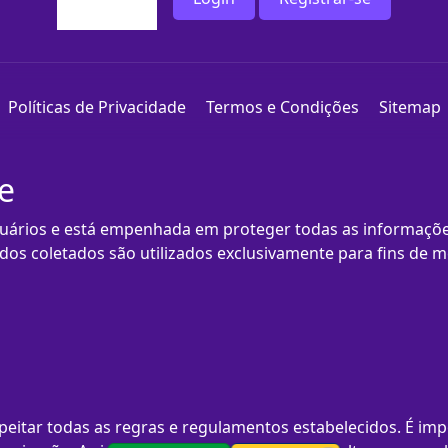
Políticas de Privacidade
Termos e Condições
Sitemap
de
usuários e está empenhada em proteger todas as informaçõe
os coletados são utilizados exclusivamente para fins de m
itar todas as regras e regulamentos estabelecidos. É imp