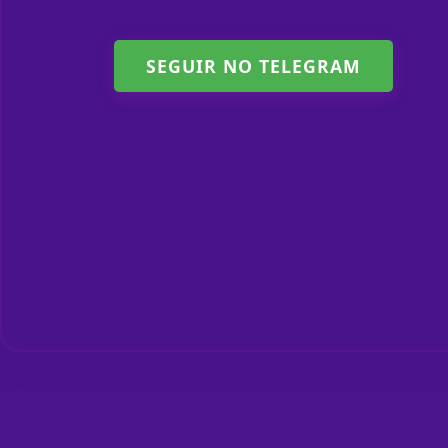
SEGUIR NO TELEGRAM