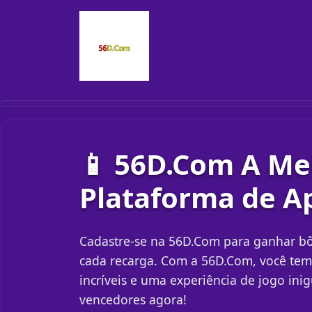
📱 56D.Com A Me
Plataforma de A
Cadastre-se na 56D.Com para ganhar b
cada recarga. Com a 56D.Com, você te
incríveis e uma experiência de jogo inig
vencedores agora!