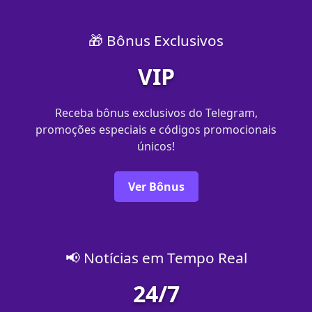
🎁 Bônus Exclusivos
VIP
Receba bônus exclusivos do Telegram,
promoções especiais e códigos promocionais
únicos!
Ver Bônus
📢 Notícias em Tempo Real
24/7