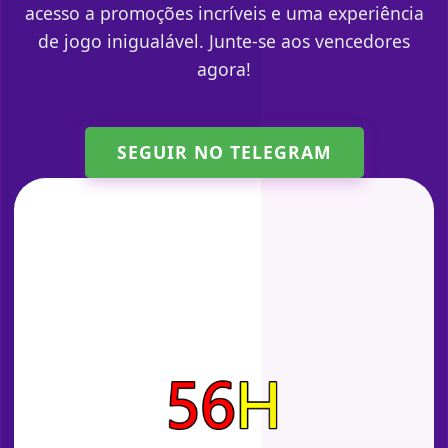
acesso a promoções incríveis e uma experiência
de jogo inigualável. Junte-se aos vencedores
agora!
SEGUIR NO TELEGRAM