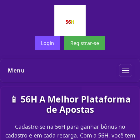
Login
Registrar-se
Menu
📱 56H A Melhor Plataforma
de Apostas
Cadastre-se na 56H para ganhar bônus no
cadastro e em cada recarga. Com a 56H, você tem