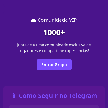
👥 Comunidade VIP
1000+
Junte-se a uma comunidade exclusiva de
jogadores e compartilhe experiências!
Entrar Grupo
📱 Como Seguir no Telegram