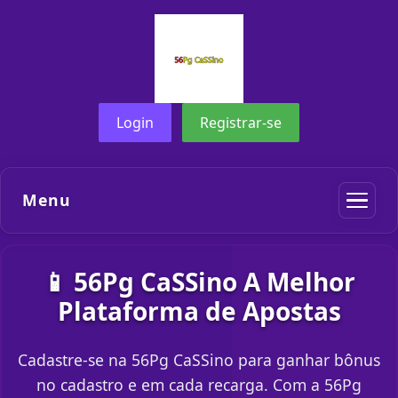
Login
Registrar-se
Menu
📱 56Pg CaSSino A Melhor
Plataforma de Apostas
Cadastre-se na 56Pg CaSSino para ganhar bônus
no cadastro e em cada recarga. Com a 56Pg