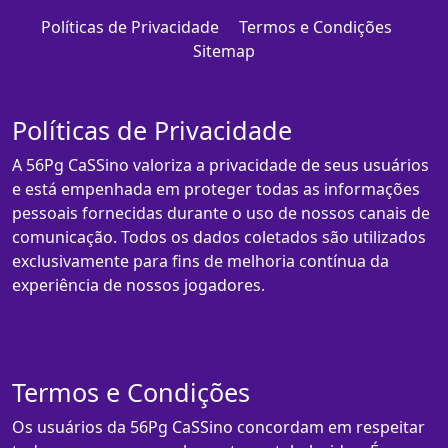
Políticas de Privacidade
Termos e Condições
Sitemap
Políticas de Privacidade
A 56Pg CaSSino valoriza a privacidade de seus usuários
e está empenhada em proteger todas as informações
pessoais fornecidas durante o uso de nossos canais de
comunicação. Todos os dados coletados são utilizados
exclusivamente para fins de melhoria contínua da
experiência de nossos jogadores.
Termos e Condições
Os usuários da 56Pg CaSSino concordam em respeitar