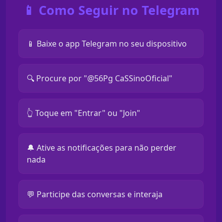
📱 Como Seguir no Telegram
📱 Baixe o app Telegram no seu dispositivo
🔍 Procure por "@56Pg CaSSinoOficial"
👆 Toque em "Entrar" ou "Join"
🔔 Ative as notificações para não perder
nada
💬 Participe das conversas e interaja