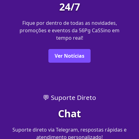
24/7
Fique por dentro de todas as novidades,
promoções e eventos da 56Pg CaSSino em
tempo real!
Ver Notícias
💬 Suporte Direto
Chat
Suporte direto via Telegram, respostas rápidas e
atendimento personalizado!