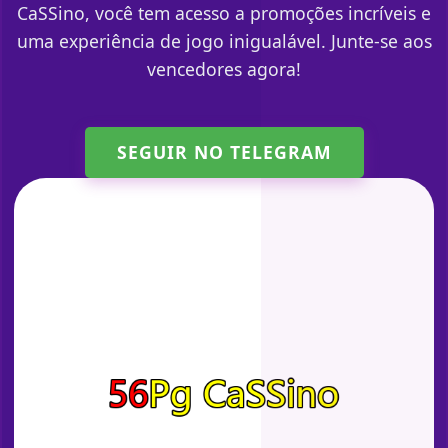
CaSSino, você tem acesso a promoções incríveis e
uma experiência de jogo inigualável. Junte-se aos
vencedores agora!
SEGUIR NO TELEGRAM