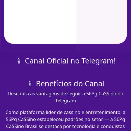
📱 Canal Oficial no Telegram!
📱 Benefícios do Canal
Descubra as vantagens de seguir a 56Pg CaSSino no
Telegram
Como plataforma líder de cassino e entretenimento, a
56Pg CaSSino estabeleceu padrões no setor — a 56Pg
CaSSino Brasil se destaca por tecnologia e conquistas