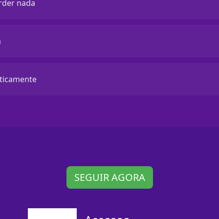
erder nada
a
aticamente
SEGUIR AGORA