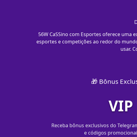
D
56W CaSSino com​ Esportes oferece uma ex
esportes e competições ao redor do mundo,
usar. C
🎁 Bônus Exclu
VIP
Receba bônus exclusivos do Telegra
e códigos promocionai