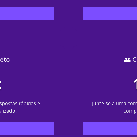
reto
👥 
t
espostas rápidas e
Junte-se a uma com
lizado!
compa
e