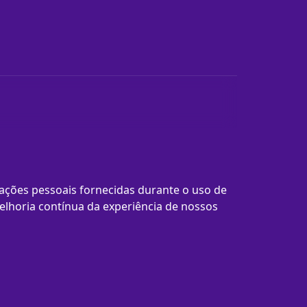
ações pessoais fornecidas durante o uso de
elhoria contínua da experiência de nossos