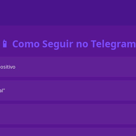
📱 Como Seguir no Telegram
ositivo
al"