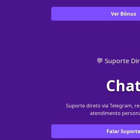
Ver Bônus
💬 Suporte Di
Cha
Suporte direto via Telegram, r
atendimento persona
Falar Suport