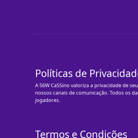
Políticas de Privacida
A 56W CaSSino valoriza a privacidade de se
nossos canais de comunicação. Todos os dad
jogadores.
Termos e Condições