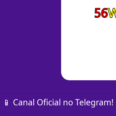
📱 Canal Oficial no Telegram!