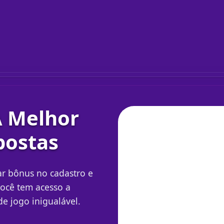
A Melhor
postas
r bônus no cadastro e
ocê tem acesso a
e jogo inigualável.