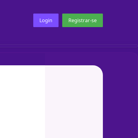
Login
Registrar-se