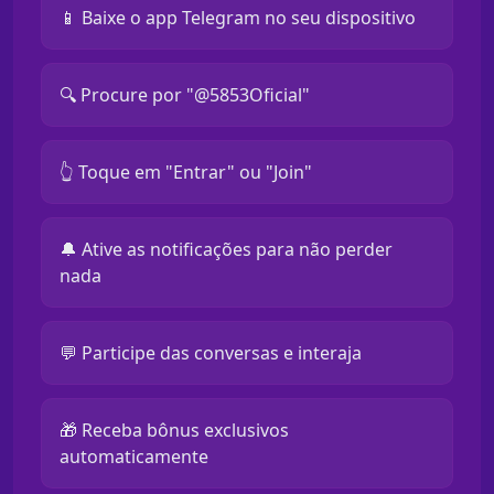
📱 Baixe o app Telegram no seu dispositivo
🔍 Procure por "@5853Oficial"
👆 Toque em "Entrar" ou "Join"
🔔 Ative as notificações para não perder
nada
💬 Participe das conversas e interaja
🎁 Receba bônus exclusivos
automaticamente