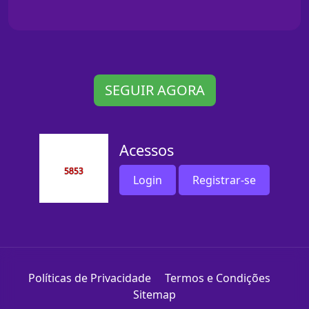
SEGUIR AGORA
Acessos
Login
Registrar-se
Políticas de Privacidade
Termos e Condições
Sitemap