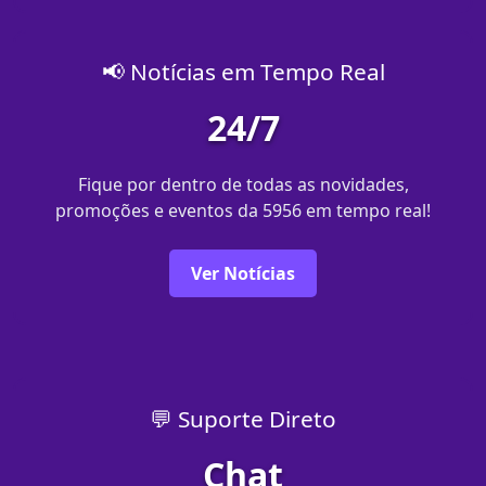
📢 Notícias em Tempo Real
24/7
Fique por dentro de todas as novidades,
promoções e eventos da 5956 em tempo real!
Ver Notícias
💬 Suporte Direto
Chat