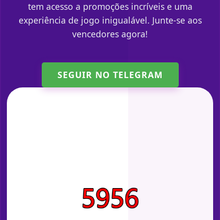
tem acesso a promoções incríveis e uma
experiência de jogo inigualável. Junte-se aos
vencedores agora!
SEGUIR NO TELEGRAM