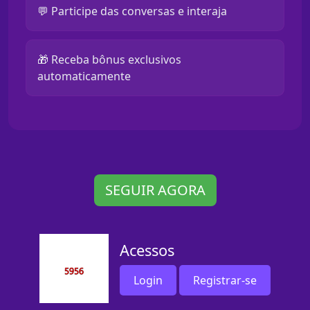
💬 Participe das conversas e interaja
🎁 Receba bônus exclusivos
automaticamente
SEGUIR AGORA
Acessos
Login
Registrar-se