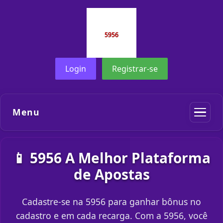
Login
Registrar-se
Menu
📱 5956 A Melhor Plataforma
de Apostas
Cadastre-se na 5956 para ganhar bônus no
cadastro e em cada recarga. Com a 5956, você