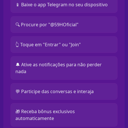
📱 Baixe o app Telegram no seu dispositivo
🔍 Procure por "@59HOficial"
👆 Toque em "Entrar" ou "Join"
🔔 Ative as notificações para não perder
nada
💬 Participe das conversas e interaja
🎁 Receba bônus exclusivos
automaticamente