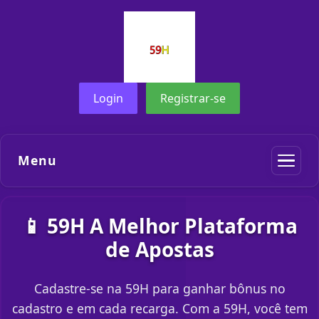
Login
Registrar-se
Menu
📱 59H A Melhor Plataforma
de Apostas
Cadastre-se na 59H para ganhar bônus no
cadastro e em cada recarga. Com a 59H, você tem