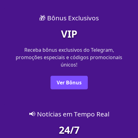
🎁 Bônus Exclusivos
VIP
Receba bônus exclusivos do Telegram,
promoções especiais e códigos promocionais
únicos!
Ver Bônus
📢 Notícias em Tempo Real
24/7