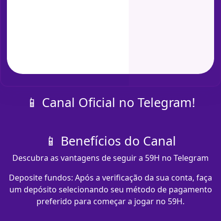
📱 Canal Oficial no Telegram!
📱 Benefícios do Canal
Descubra as vantagens de seguir a 59H no Telegram
Deposite fundos: Após a verificação da sua conta, faça
um depósito selecionando seu método de pagamento
preferido para começar a jogar no 59H.