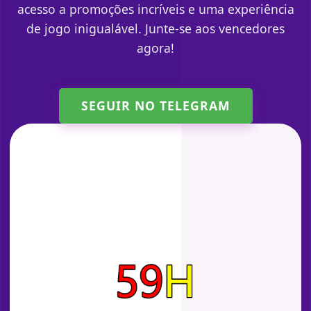
acesso a promoções incríveis e uma experiência
de jogo inigualável. Junte-se aos vencedores
agora!
SEGUIR NO TELEGRAM