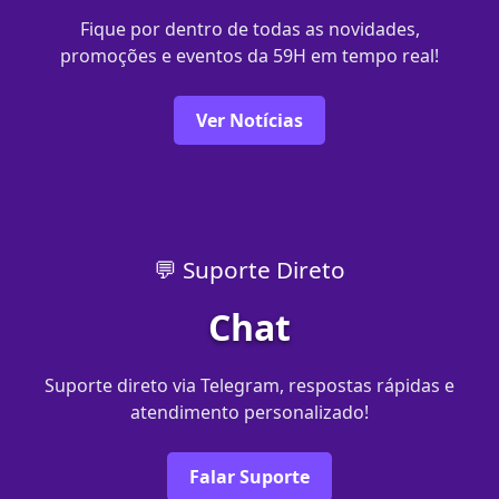
Fique por dentro de todas as novidades,
promoções e eventos da 59H em tempo real!
Ver Notícias
💬 Suporte Direto
Chat
Suporte direto via Telegram, respostas rápidas e
atendimento personalizado!
Falar Suporte