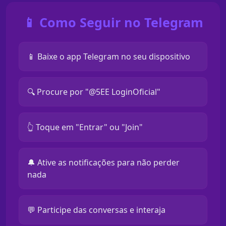
📱 Como Seguir no Telegram
📱 Baixe o app Telegram no seu dispositivo
🔍 Procure por "@5EE LoginOficial"
👆 Toque em "Entrar" ou "Join"
🔔 Ative as notificações para não perder
nada
💬 Participe das conversas e interaja