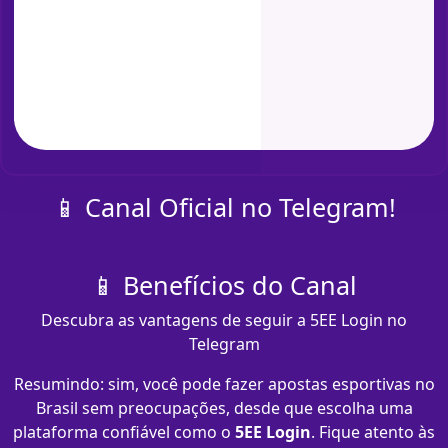
📱 Canal Oficial no Telegram!
📱 Benefícios do Canal
Descubra as vantagens de seguir a 5EE Login no
Telegram
Resumindo: sim, você pode fazer apostas esportivas no
Brasil sem preocupações, desde que escolha uma
plataforma confiável como o
5EE Login
. Fique atento às