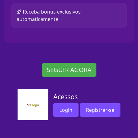
🎁 Receba bônus exclusivos
automaticamente
SEGUIR AGORA
Acessos
Login
Registrar-se