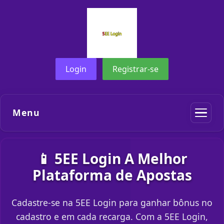
Login
Registrar-se
Menu
📱 5EE Login A Melhor
Plataforma de Apostas
Cadastre-se na 5EE Login para ganhar bônus no
cadastro e em cada recarga. Com a 5EE Login,