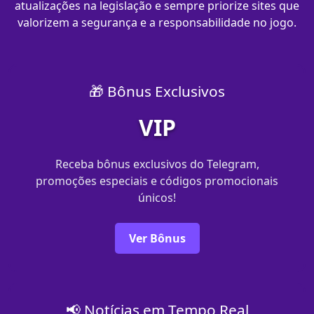
atualizações na legislação e sempre priorize sites que
valorizem a segurança e a responsabilidade no jogo.
🎁 Bônus Exclusivos
VIP
Receba bônus exclusivos do Telegram,
promoções especiais e códigos promocionais
únicos!
Ver Bônus
📢 Notícias em Tempo Real