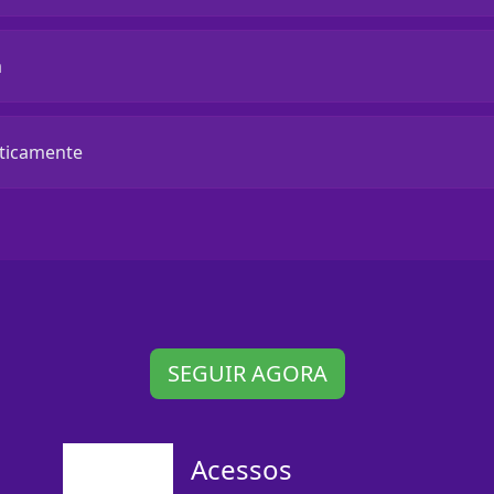
a
aticamente
SEGUIR AGORA
Acessos