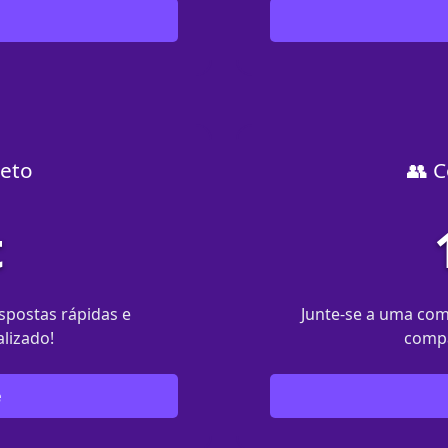
reto
👥 
t
espostas rápidas e
Junte-se a uma com
lizado!
compa
e