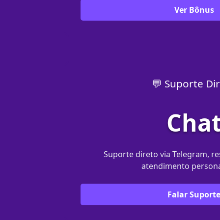
Ver Bônus
💬 Suporte Di
Cha
Suporte direto via Telegram, r
atendimento persona
Falar Suport