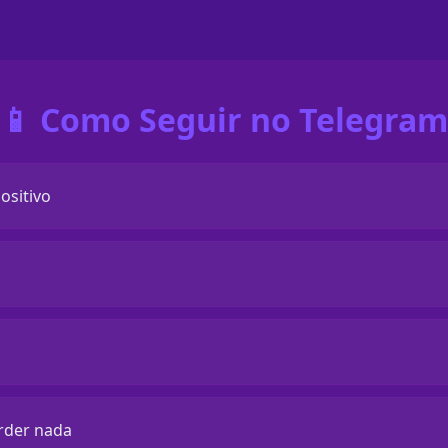
📱 Como Seguir no Telegram
ositivo
erder nada