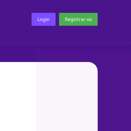
Login
Registrar-se