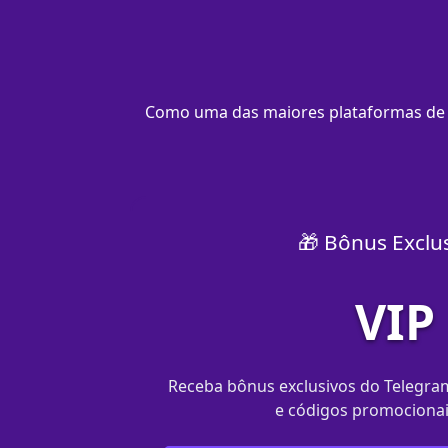
Como uma das maiores plataformas de c
🎁 Bônus Exclu
VIP
Receba bônus exclusivos do Telegra
e códigos promocionai