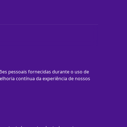
ões pessoais fornecidas durante o uso de
elhoria contínua da experiência de nossos