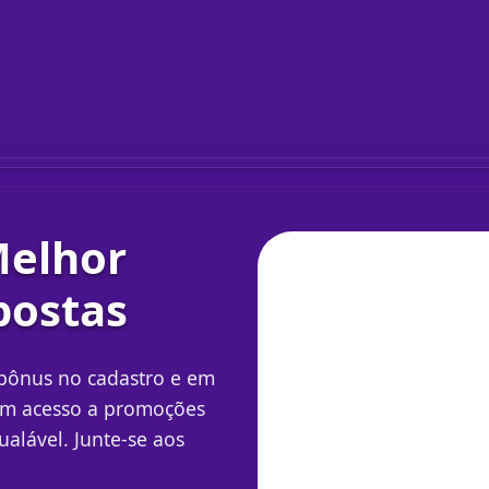
Melhor
postas
bônus no cadastro e em
em acesso a promoções
ualável. Junte-se aos