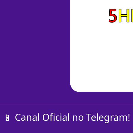
📱 Canal Oficial no Telegram!