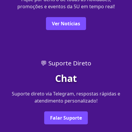
promoções e eventos da 5U em tempo real!
Ver Notícias
💬 Suporte Direto
Chat
Suporte direto via Telegram, respostas rápidas e
atendimento personalizado!
Falar Suporte