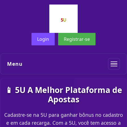
Login
Registrar-se
Menu
📱 5U A Melhor Plataforma de
Apostas
Cadastre-se na 5U para ganhar bônus no cadastro
e em cada recarga. Com a 5U, você tem acesso a