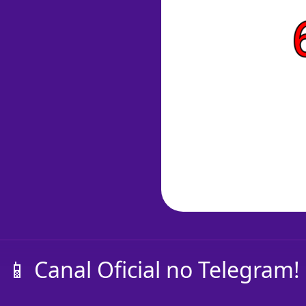
📱 Canal Oficial no Telegram!