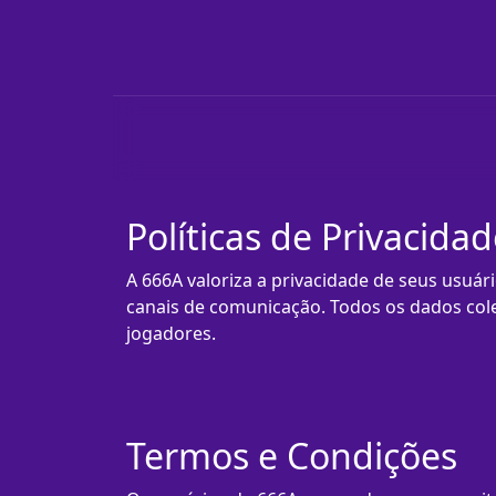
Políticas de Privacida
A 666A valoriza a privacidade de seus usuá
canais de comunicação. Todos os dados cole
jogadores.
Termos e Condições