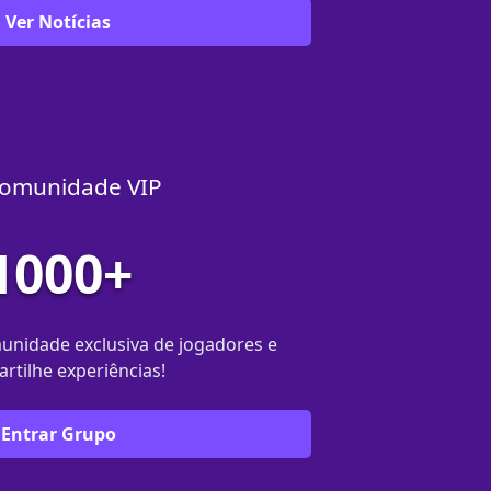
Ver Notícias
Comunidade VIP
1000+
unidade exclusiva de jogadores e
rtilhe experiências!
Entrar Grupo