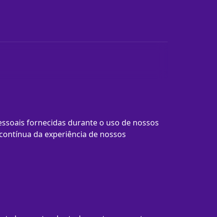
essoais fornecidas durante o uso de nossos
 contínua da experiência de nossos