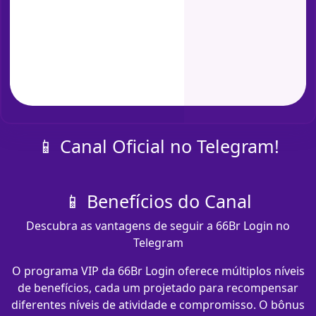
📱 Canal Oficial no Telegram!
📱 Benefícios do Canal
Descubra as vantagens de seguir a 66Br Login no
Telegram
O programa VIP da 66Br Login oferece múltiplos níveis
de benefícios, cada um projetado para recompensar
diferentes níveis de atividade e compromisso. O bônus