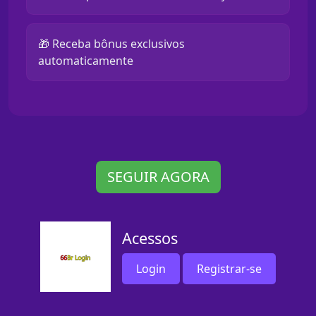
🎁 Receba bônus exclusivos
automaticamente
SEGUIR AGORA
Acessos
Login
Registrar-se