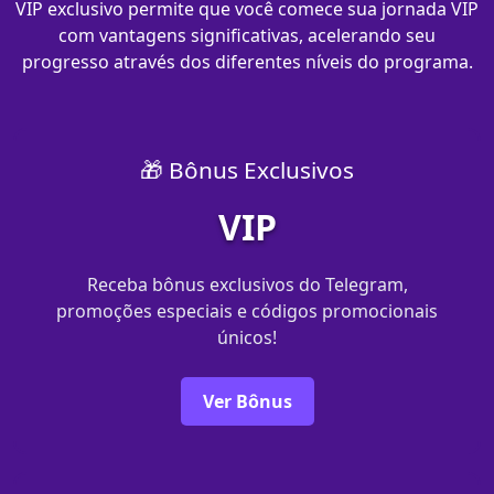
VIP exclusivo permite que você comece sua jornada VIP
com vantagens significativas, acelerando seu
progresso através dos diferentes níveis do programa.
🎁 Bônus Exclusivos
VIP
Receba bônus exclusivos do Telegram,
promoções especiais e códigos promocionais
únicos!
Ver Bônus