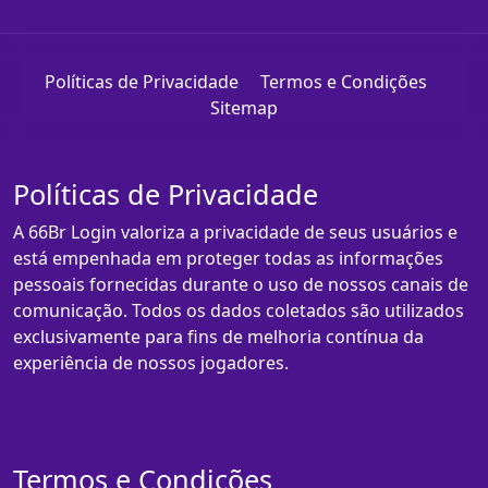
Políticas de Privacidade
Termos e Condições
Sitemap
Políticas de Privacidade
A 66Br Login valoriza a privacidade de seus usuários e
está empenhada em proteger todas as informações
pessoais fornecidas durante o uso de nossos canais de
comunicação. Todos os dados coletados são utilizados
exclusivamente para fins de melhoria contínua da
experiência de nossos jogadores.
Termos e Condições