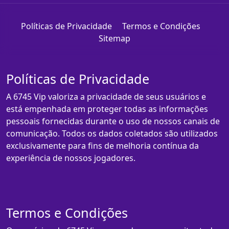
Políticas de Privacidade
Termos e Condições
Sitemap
Políticas de Privacidade
A 6745 Vip valoriza a privacidade de seus usuários e
está empenhada em proteger todas as informações
pessoais fornecidas durante o uso de nossos canais de
comunicação. Todos os dados coletados são utilizados
exclusivamente para fins de melhoria contínua da
experiência de nossos jogadores.
Termos e Condições