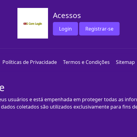
Acessos
Login
Registrar-se
Políticas de Privacidade
Termos e Condições
Sitemap
de
seus usuários e está empenhada em proteger todas as info
dados coletados são utilizados exclusivamente para fins d