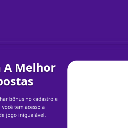
n A Melhor
postas
har bônus no cadastro e
 você tem acesso a
e jogo inigualável.