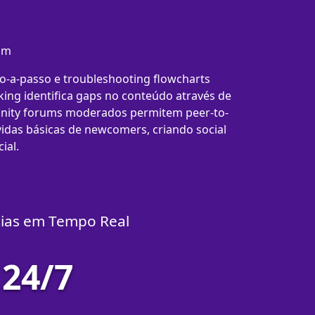
am
so-a-passo e troubleshooting flowcharts
king identifica gaps no conteúdo através de
unity forums moderados permitem peer-to-
idas básicas de newcomers, criando social
ial.
cias em Tempo Real
24/7