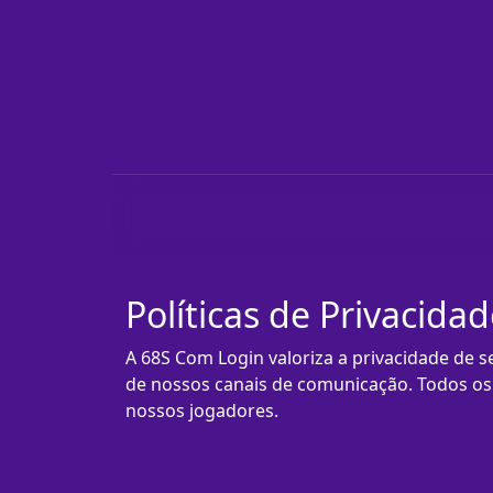
Políticas de Privacida
A 68S Com Login valoriza a privacidade de 
de nossos canais de comunicação. Todos os 
nossos jogadores.