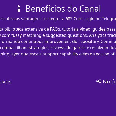
📱 Benefícios do Canal
escubra as vantagens de seguir a 68S Com Login no Telegr
a biblioteca extensiva de FAQs, tutoriais video, guides pas
y com fuzzy matching e suggested questions. Analytics trac
s, informando continuous improvement do repository. Comm
compartilham strategies, reviews de games e resolvem dúv
rning layer que escala support capability além da equipe ofic
sivos
📢 Notí