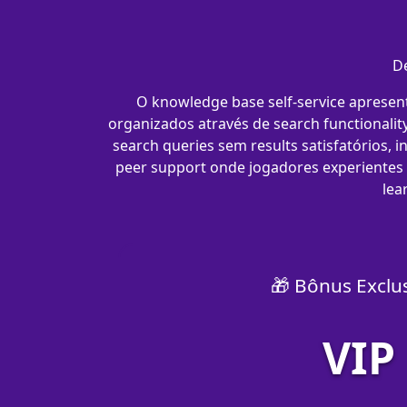
D
O knowledge base self-service apresent
organizados através de search functionalit
search queries sem results satisfatório
peer support onde jogadores experientes 
lea
🎁 Bônus Exclu
VIP