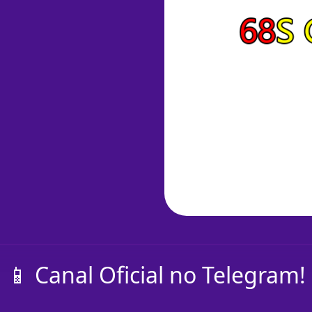
📱 Canal Oficial no Telegram!