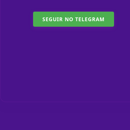
SEGUIR NO TELEGRAM