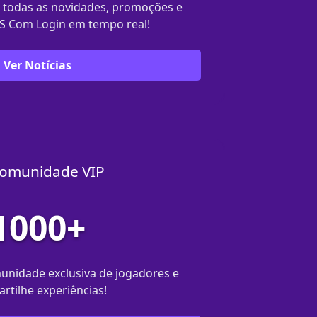
e todas as novidades, promoções e
S Com Login em tempo real!
Ver Notícias
Comunidade VIP
1000+
unidade exclusiva de jogadores e
rtilhe experiências!