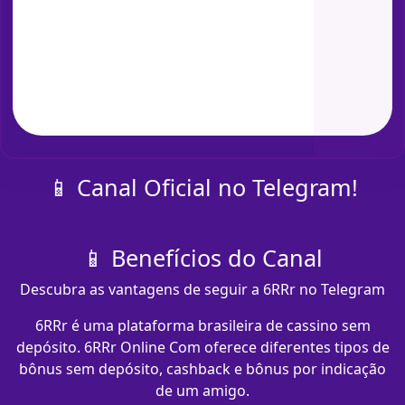
📱 Canal Oficial no Telegram!
📱 Benefícios do Canal
Descubra as vantagens de seguir a 6RRr no Telegram
6RRr é uma plataforma brasileira de cassino sem
depósito. 6RRr Online Com oferece diferentes tipos de
bônus sem depósito, cashback e bônus por indicação
de um amigo.