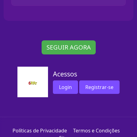
SEGUIR AGORA
Acessos
Login
Registrar-se
Políticas de Privacidade
Termos e Condições