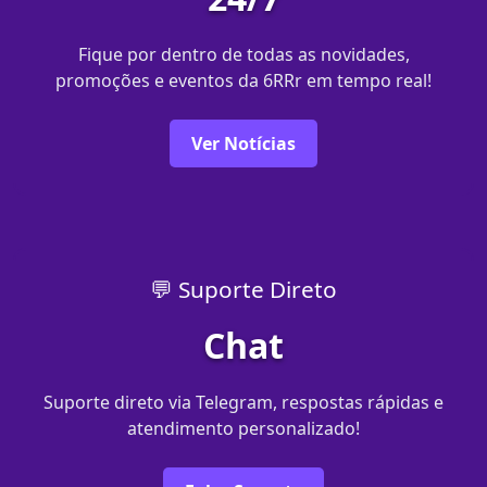
Fique por dentro de todas as novidades,
promoções e eventos da 6RRr em tempo real!
Ver Notícias
💬 Suporte Direto
Chat
Suporte direto via Telegram, respostas rápidas e
atendimento personalizado!