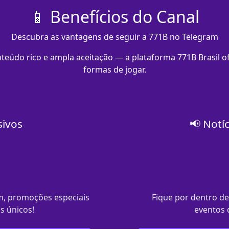
📱 Benefícios do Canal
Descubra as vantagens de seguir a 771B no Telegram
teúdo rico e ampla aceitação — a plataforma 771B Brasil o
formas de jogar.
sivos
📢 Notí
m, promoções especiais
Fique por dentro d
s únicos!
eventos 