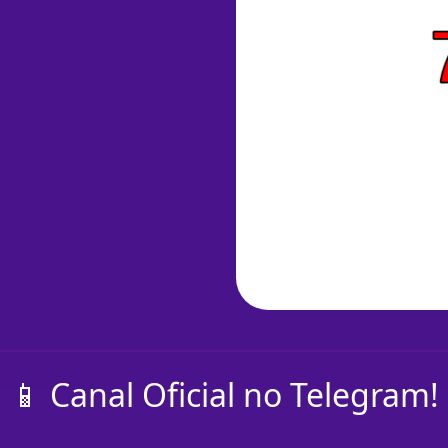
📱 Canal Oficial no Telegram!