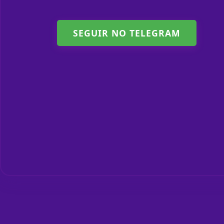
SEGUIR NO TELEGRAM