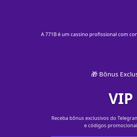
A 771B é um cassino profissional com con
🎁 Bônus Exclu
VIP
Receba bônus exclusivos do Telegra
e códigos promocionai