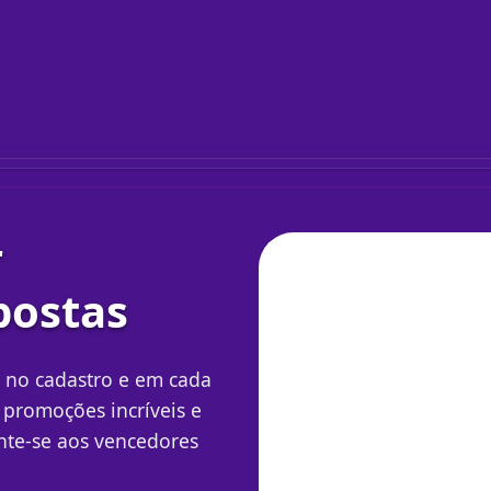
r
postas
 no cadastro e em cada
 promoções incríveis e
unte-se aos vencedores