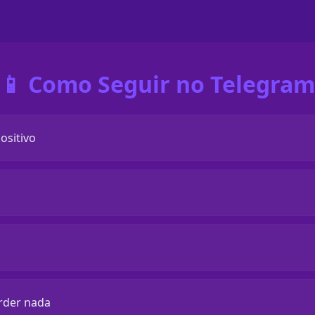
📱 Como Seguir no Telegram
ositivo
erder nada