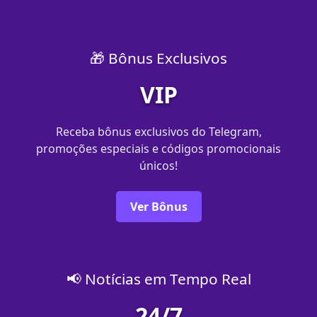
🎁 Bônus Exclusivos
VIP
Receba bônus exclusivos do Telegram,
promoções especiais e códigos promocionais
únicos!
Ver Bônus
📢 Notícias em Tempo Real
24/7